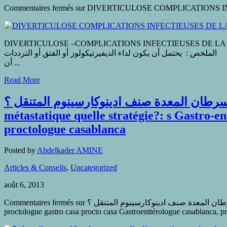
Commentaires fermés
DIVERTICULOSE –COMPLICATIONS INFECTIEUSES DE LA MALADIE DIVERTICULAIRE-PRISE EN CHARGE تجاه
مضاعفات الداء. الملخص : يحتمل أن يكون لداء الديفيرتيكولوز أو الفتق أو الترددات maladie diverticulite ، تباط بنظام التغذية في البلدان المتطورة ، تغذية تفتقر للألياف
أن...
Read More
ماهي استراتيجية علاج سرطان المعدة صنف ادينوكارسينوم المتنقل ؟ le Traitement 
métastatique quelle stratégie?: s Gastro-e
proctologue casablanca
Posted by
Abdelkader AMINE
Articles & Conseils
,
Uncategorized
août 6, 2013
Commentaires fermés
sur ماهي استراتيجية علاج سرطان المعدة صنف ادينوكارسينوم المتنقل ؟ le Traitement systémique de l’adénocarcinome gastrique métastatique quelle stratégie?: s Gastro-entérologue,
proctologue gastro casa procto casa Gastroenttérologue casablanca, p