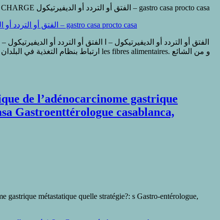
sur DIVERTICULOSE COMPLICATIONS INFECTIEUSES DE LA MALADIE DIVERTICULAIRE-PRISE EN CHARGE الفتق أو التردد أو الديفيرتيكول – gastro casa procto casa
casa Gastroenttérologue casablanca,