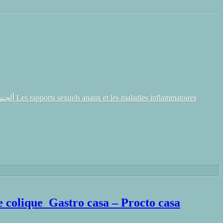
toires
 après polypectomie colique Gastro casa – Procto casa