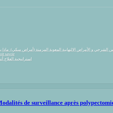
ألجنس الشرجي و الأمراض الالتهابية المعوي Les rapports sexuels anaux et les maladies inflamma
oit savoir
استراتيجية العلاج أثناء الإصابة بداء لك
سبل المراقبة بعد استئصال السليلة القولونيModalités de surveillance