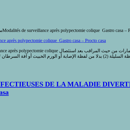
sur سبل المراقبة بعد استئصال السليلة القولونيةModalités de surveillance après polypectomie colique Gastro ca
الورم الحميد (1) قررنا بالنسبة للتوصيات التالية اللجوء الى لفظة السليلة (2) بدلا من لفظة
TIEUSES DE LA MALADIE DIVERTICULAI
o casa