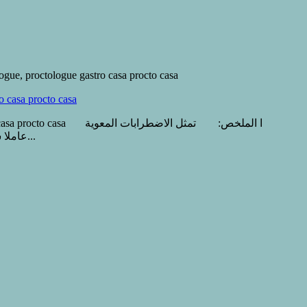
e gastro casa procto casa . الموقف ازاء الاسهال المزمن: s Gastro-entérologue, proctologue gastro casa procto casa
الوظيفية lestroubles fonctionnels intestinaux عاملا شائعا للإسهال المزمن ، يسود على الأسباب العضوية و داء السيلياك و الأمراض المعوية الالتهابية...