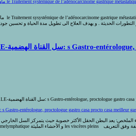
o casa
sur TUBERCULOSE GASTRO-INTESTINALE-سل القناة الهضمية: s Gastro-entérologue, proct