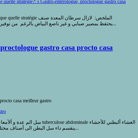
ادينوكارسينوم adénocarcinome يحتفظ بمصير ضبابي و غير ناصع البياض بالرغم من توفير التطورات الحديثة . و يهدف العلاج الى تطويل مدة الحياة و تحسين جودة العيش . لقد اصبحت اليوم متوفرة...
ologue gastro casa procto casa meilleur gastro
أو البيريتوان péritoine و القناة للهضمية و الجهاز اللمفاوي للبطن systèmelymphatique و الأحشاء المليئة les viscères pleins ينقسم داء سل البطن الى أصناف مختلفة وفق التعريف...