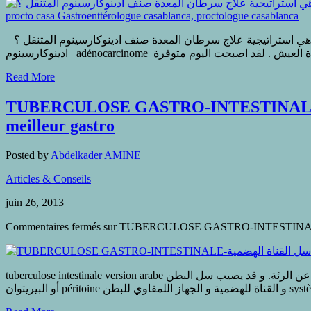
ماهي استراتيجية علاج سرطان المعدة صنف ادينوكارسينوم المتنقل ؟ le Traitement sysystémique de l’adénocarcinome gastrique métastatique quelle stratégie الملخص: لازال سرطان المعدة صنف
Read More
TUBERCULOSE GASTRO-INTESTINALE-سل القناة الهضمية: s Gastro-entérologue, proctologue gastro casa proct
meilleur gastro
Posted by
Abdelkader AMINE
Articles & Conseils
juin 26, 2013
Commentaires fermés
tuberculose intestinale version arabe سل الم عدة و ألأمعاء الملخص: يعد البطن الحقل الأكثر خصوبة حيث يتمركز السل الخارجي عن الرئة. و قد يصيب سل البطن tuberculose abdominale الغشاء ألبطني للأحشاء