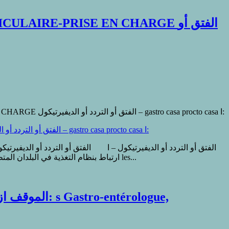
RE-PRISE EN CHARGE الفتق أو
sur DIVERTICULOSE COMPLICATIONS INFECTIEUSES DE LA MALADIE DIVERTICULAIRE-PRISE EN CHARGE الفتق أو التردد أو الديفيرتيكول – gastro casa procto casa ا:
تجاه مضاعفات الداء. الملخص : يحتمل أن يكون لداء الديفيرتيكولوز أو الفتق أو الترددات maladie diverticulite ، ارتباط بنظام التغذية في البلدان المتطورة ، تغذية تفتقر للألياف les...