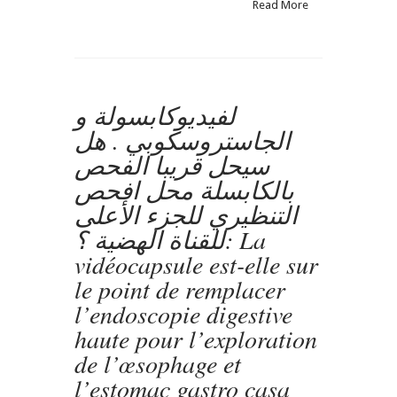
Read More
de
soude
produit
indispensable
Gastro
casa
لفيديوكابسولة و
Gastro-
الجاستروسكوبي . هل
entérologue,
proctologue
سيحل قريبا الفحص
gastro
بالكابسلة محل افحص
casa
procto
التنظيري للجزء الأعلى
casa
للقناة الهضية ؟: La
vidéocapsule est-elle sur
le point de remplacer
l’endoscopie digestive
haute pour l’exploration
de l’œsophage et
l’estomac gastro casa