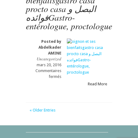
bienfaitsgastro casa
procto casa البصل و
التنظيري
للجزء
فوائدهGastro-
الأعلى
entérologue, proctologue
للقناة
الهضية
؟:
La
Posted by
vidéocapsule
Abdelkader
est-
AMINE
elle
Uncategorized
sur
mars 20, 2016
le
Commentaires
point
sur
fermés
de
oignon
Read More
remplacer
et
l’endoscopie
ses
digestive
bienfaitsgastro
haute
casa
« Older Entries
pour
procto
l’exploration
casa
de
البصل
l’œsophage
و
et
فوائدهGastro-