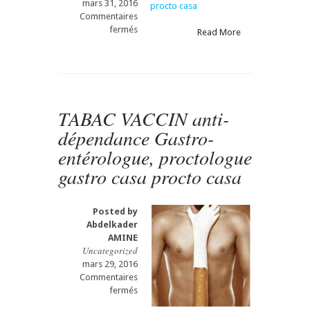
mars 31, 2016
Commentaires
sur
fermés
Read More
Radis
الفجل
GASTRO
CASA
Gastro-
entérologue,
TABAC VACCIN anti-
proctologue
dépendance Gastro-
gastro
casa
entérologue, proctologue
procto
gastro casa procto casa
casa
Posted by
Abdelkader
AMINE
Uncategorized
mars 29, 2016
Commentaires
sur
fermés
TABAC