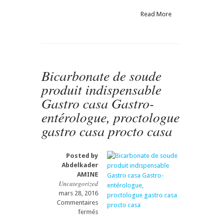
VACCIN
anti-
Read More
dépendance
Gastro-
entérologue,
proctologue
gastro
Bicarbonate de soude
casa
procto
produit indispensable
casa
Gastro casa Gastro-
entérologue, proctologue
gastro casa procto casa
Posted by
Abdelkader
AMINE
Uncategorized
mars 28, 2016
Commentaires
sur
fermés
Bicarbonate