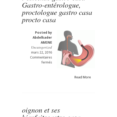
Gastro-entérologue,
proctologue gastro casa
procto casa
Posted by
Abdelkader
AMINE
Uncategorized
mars 22, 2016
Commentaires
sur
fermés
لفيديوكابسولة
و
الجاستروسكوبي
Read More
.
هل
سيحل
قريبا
الفحص
oignon et ses
بالكابسلة
محل
افحص