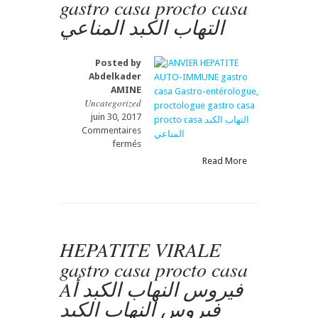
gastro casa procto casa
procto
casa
التهاب الكبد المناعي
Posted by
Abdelkader
AMINE
Uncategorized
juin 30, 2017
Commentaires
sur
fermés
JANVIER
Read More
HEPATITE
AUTO-
IMMUNE
gastro
casa
Gastro-
HEPATITE VIRALE
entérologue,
gastro casa procto casa
proctologue
gastro
Aفيروس النهاب الكبد أ
casa
فيروس النهاب الكبد
procto