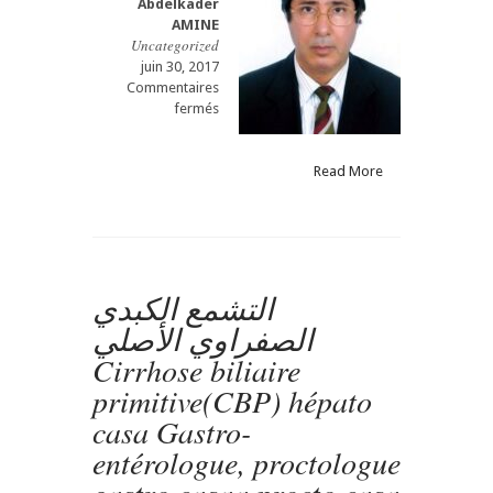
Abdelkader
AMINE
Uncategorized
juin 30, 2017
Commentaires
sur
fermés
التشمع
الكبدي
الصفراوي
Read More
الأصلي
Cirrhose
biliaire
primitive(CBP)
gastro
التشمع الكبدي
casa
Gastro-
الصفراوي الأصلي
entérologue,
Cirrhose biliaire
proctologue
primitive(CBP) hépato
casa Gastro-
entérologue, proctologue