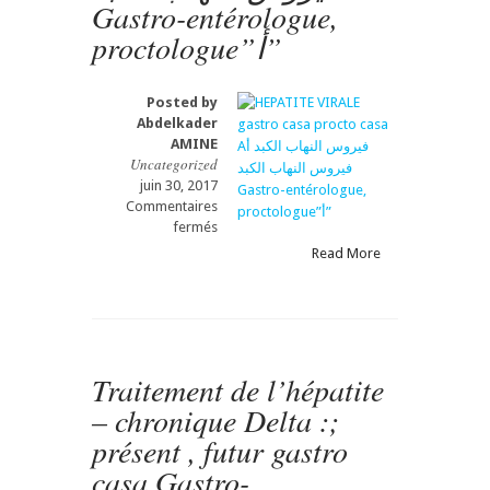
casa
Gastro-entérologue,
التهاب
proctologue”أ”
الكبد
المناعي
Posted by
Abdelkader
AMINE
Uncategorized
juin 30, 2017
Commentaires
sur
fermés
HEPATITE
Read More
VIRALE
gastro
casa
procto
casa
Aفيروس
Traitement de l’hépatite
النهاب
– chronique Delta :;
الكبد
أ
présent , futur gastro
فيروس
casa Gastro-
النهاب