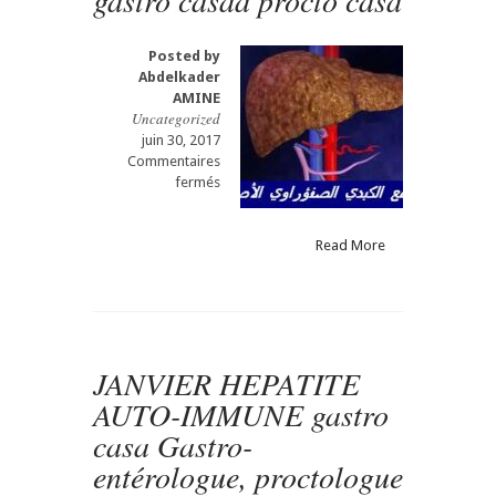
gastro casaa procto casa
Posted by
Abdelkader
AMINE
Uncategorized
juin 30, 2017
Commentaires
sur
fermés
التشمع
الكبدي
الصفراوي
Read More
الأصلي
Cirrhose
biliaire
primitive(CBP)
hépato
JANVIER HEPATITE
casa
Gastro-
AUTO-IMMUNE gastro
entérologue,
casa Gastro-
proctologue
gastro
entérologue, proctologue
casaa