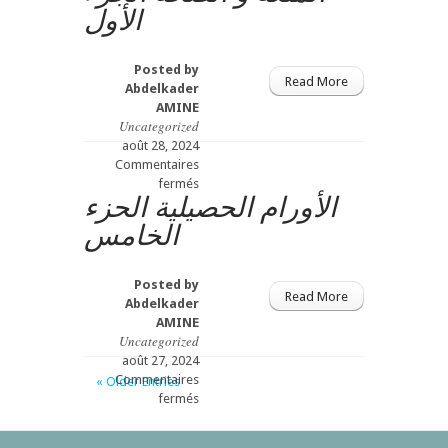
الأول
بين
المتعة
و
Posted by
الصحة
Read More
Abdelkader
الجزء
AMINE
الثاني
Uncategorized
août 28, 2024
Commentaires
sur
fermés
الأورام الحصيلية الحزء
الأطعمة
التي
الخامس
تجمع
بين
المتعة
Posted by
و
Read More
Abdelkader
الصحة
AMINE
الجزء
Uncategorized
الأول
août 27, 2024
Commentaires
« Older Entries
sur
fermés
الأورام
الحصيلية