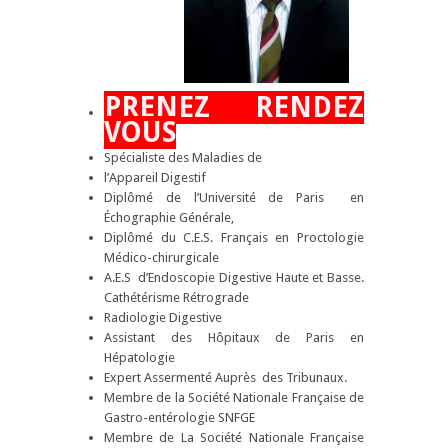
PRENEZ RENDEZ
VOUS
Spécialiste des Maladies de
l’Appareil Digestif
Diplômé de l’Université de Paris en
Échographie Générale,
Diplômé du C.E.S. Français en Proctologie
Médico-chirurgicale
A.E.S d’Endoscopie Digestive Haute et Basse.
Cathétérisme Rétrograde
Radiologie Digestive
Assistant des Hôpitaux de Paris en
Hépatologie
Expert Assermenté Auprès des Tribunaux.
Membre de la Société Nationale Française de
Gastro-entérologie SNFGE
Membre de La Société Nationale Française