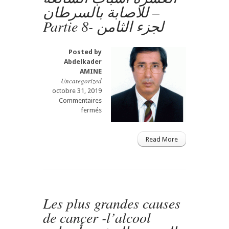
للاصابة بالسرطان –
Partie 8- لجزء الثامن
Posted by
Abdelkader
AMINE
Uncategorized
octobre 31, 2019
Commentaires
sur
fermés
Les
plus
grandes
Read More
causes
de
cancer
Les
perturbateurs
Les plus grandes causes
endocriniens-
gastro
de cancer -l’alcool
casa
procto