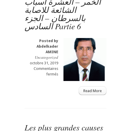
الخمر – العشرة أسباب
casa
الشائعة للاصابة
العشرة
بالسرطان – الجزء
أسباب
الشائعة
السادس Partie 6
للاصابة
بالسرطان
–
Posted by
Partie
Abdelkader
8-
AMINE
لجزء
Uncategorized
الثامن
octobre 31, 2019
Commentaires
sur
fermés
Les
plus
grandes
Read More
causes
de
cancer
-
l’alcool
Les plus grandes causes
الخمر
–