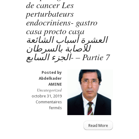
de cancer Les
العشرة
perturbateurs
أسباب
الشائعة
endocriniens- gastro
للاصابة
casa procto casa
بالسرطان
–
العشرة أسباب الشائعة
الجزء
للاصابة بالسرطان
السادس
Partie
-الجزء السابع – Partie 7
6
Posted by
Abdelkader
AMINE
Uncategorized
octobre 31, 2019
Commentaires
sur
fermés
Les
plus
grandes
Read More
causes
de