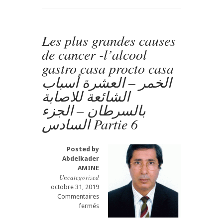
cancer
Les
perturbateurs
Les plus grandes causes
endocriniens-
gastro
de cancer -l’alcool
casa
gastro casa procto casa
procto
casa
الخمر – العشرة أسباب
العشرة
الشائعة للاصابة
أسباب
الشائعة
بالسرطان – الجزء
للاصابة
السادس Partie 6
بالسرطان
-الجزء
السابع
–
Posted by
Partie
Abdelkader
7
AMINE
Uncategorized
octobre 31, 2019
Commentaires
sur
fermés
Les