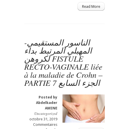
plus
grandes
Read More
causes
de
cancer
-
l’alcool
الناسور المستقيمي-
gastro
casa
المهبلي المرتبط بداء
procto
لكروهن FISTULE
casa
الخمر
RECTO-VAGINALE liée
–
à la maladie de Crohn –
العشرة
أسباب
PARTIE 7 الجزء السابع
الشائعة
للاصابة
بالسرطان
Posted by
–
Abdelkader
الجزء
AMINE
السادس
Uncategorized
Partie
octobre 31, 2019
6
Commentaires