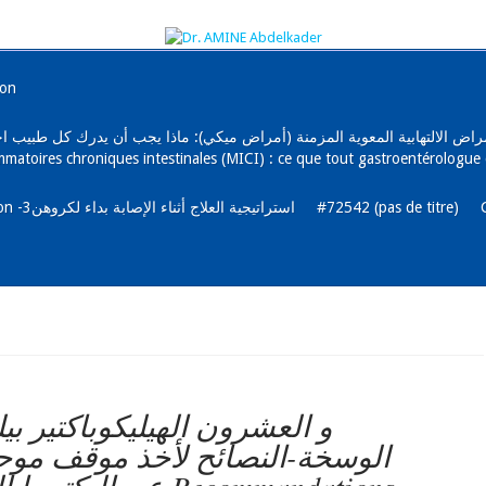
ion
رجي و الأمراض الالتهابية المعوية المزمنة (أمراض ميكي): ماذا يجب أن يدرك كل طب
mmatoires chroniques intestinales (MICI) : ce que tout gastroentérologue 
La maladie de Crohn et l’alimentation -3استراتيجية العلاج أثناء الإصابة بداء لكروهن
#72542 (pas de titre)
و العشرون الهيليكوباكتير بي
الوسخة-النصائح لأخذ موقف موحد