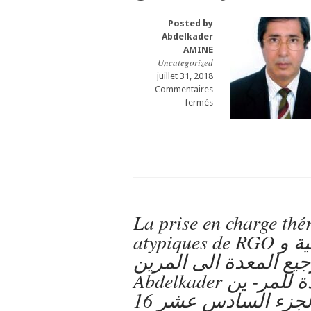
Dr
casa
AMINE
gastro
Posted by
Abdelkader
casa
Abdelkader
–
AMINE
PARTIE
Uncategorized
36
juillet 31, 2018
الجزء
Commentaires
السادس
sur
fermés
و
l’Encéphalopathie
الثلاثون
hépatique:
de
la
physiopathologie
à
la
prise
La prise en charge thé
en
atypiques de RGO موقف العلاج ازاء الأصناف النموذجية و
charge
thérapeutique
ذجية لترجيع المعدة الى المرين
Gastro-
Abdelkader أعراض الترجيع من المعدة للمر- ين – Partie
entérologue,
proctologue
16 لجزء السادس عشر
gastro