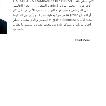
LES OULEURS ABDOMINALES CHEZ L'ENFANT- آلام البطن عند
الطفل الجزء الخامس partie 5 .الأعراض: بتغيير التردد
على المرحاض و تغيير قوام البراز. و تتحسن الأعراض، في أكثر
من مرة بعملية التغيط. و يأتي دور الشقيقة migraine أو الصداع
النصفي و الذي يشمل البطن migraine abdominale. يشتد الألم
أحيانا ثم يلين و يتمركز عادة في محيط الصرة و يستمر ما يقارب
ساعة من...
Read More