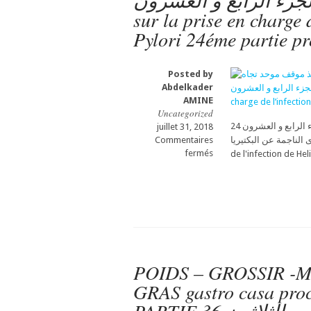
البكتيريا الجزء الرابع و العشرون
sur la prise en charge 
Pylori 24éme partie pr
Posted by
Abdelkader
AMINE
Uncategorized
الجزء الرابع و العشرون 24 ème partie الهيليكوباكتير بيلوري أو جرثومة الأيادي الوسخة-النصائح
juillet 31, 2018
Commentaires
موحد تجاه العدوى الناجمة عن البكتيريا
sur
fermés
و
العشرون
الهيليكوباكتير
بيلوري
أو
جرثومة
الأيادي
الوسخة-
POIDS – GROSSIR -
النصائح
GRAS gastro casa pro
لأخذ
موقف
موحد