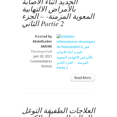
الحديد أثناء الاصابة
du
بالأمراض الالتهابية
sinus
pilonidal:
المعوية المزمنة- – الجزء
le
الثاني Partie 2
futur
c’est
الجزء
التاسع
Posted by
Partie
Abdelkader
9
AMINE
Uncategorized
juin 30, 2021
Commentaires
sur
fermés
maladies
inflmmatoires
Read More
chroniques
de
l’intestin(MICI)
فقر
الحديد
أثناء
العلاجات الطفيفة التوغل
الاصابة
بالأمراض