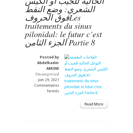
الحالية للجيب أو الكيس
الالتهابية
الشعري: وضع النقط
المعوية
فوق الحروفLes
المزمنة-
–
traitements du sinus
الجزء
pilonidal: le futur c’est
الثاني
Partie
الجزء الثامن Partie 8
2
Posted by
Abdelkader
AMINE
Uncategorized
juin 29, 2021
Commentaires
sur
fermés
العلاجات
الطفيفة
Read More
التوغل
الحالية
للجيب
أو
الكيس