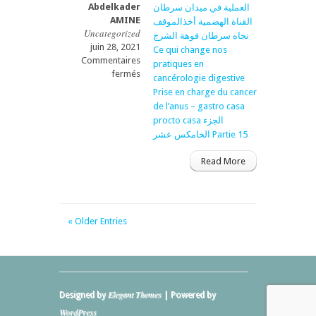
Abdelkader
AMINE
Uncategorized
juin 28, 2021
Commentaires
sur
fermés
ما
الذي
يغير
حياتنا
العملية
في
Read More
ميدان
سرطان
القناة
الهضمية
أخذالموقف
« Older Entries
تجاه
سرطان
فوهة
الشرج
Ce
Elegant Themes
Designed by
| Powered by
qui
WordPress
change