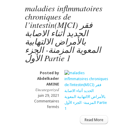
الشعري:
maladies inflmmatoires
وضع
chroniques de
النقط
فوق
l’intestin(MICI) فقر
الحروفLes
الحديد أثناء الاصابة
traitements
du
بالأمراض الالتهابية
sinus
المعوية المزمنة- الجزء
pilonidal:
le
الأول Partie 1
futur
c’est
الجزء
Posted by
الثامن
Abdelkader
Partie
AMINE
8
Uncategorized
juin 29, 2021
Commentaires
sur
fermés
maladies
inflmmatoires
Read More
chroniques
de