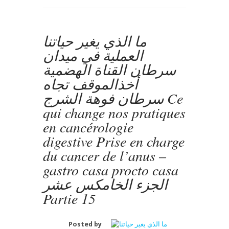
l’intestin(MICI)
فقر
الحديد
أثناء
ما الذي يغير حياتنا
الاصابة
العملية في ميدان
بالأمراض
الالتهابية
سرطان القناة الهضمية
المعوية
أخذالموقف تجاه
المزمنة-
الجزء
سرطان فوهة الشرج Ce
الأول
qui change nos pratiques
Partie
1
en cancérologie
digestive Prise en charge
du cancer de l’anus –
gastro casa procto casa
الجزء الخامكس عشر
Partie 15
Posted by