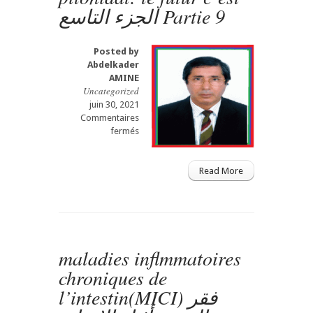
الجزء التاسع Partie 9
Posted by
Abdelkader
AMINE
Uncategorized
juin 30, 2021
Commentaires
sur
fermés
العلاجات
الطفيفة
التوغل
Read More
الحالية
للجيب
أو
الكيس
الشعري:
maladies inflmmatoires
وضع
النقط
chroniques de
فوق
l’intestin(MICI) فقر
الحروفLes
traitements