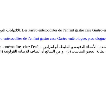
sur الالتهابات اليوزينوفيلية للمعدة ، الأمعاء الدقيقة و الغليظة. Les gastro-entérocolites de 