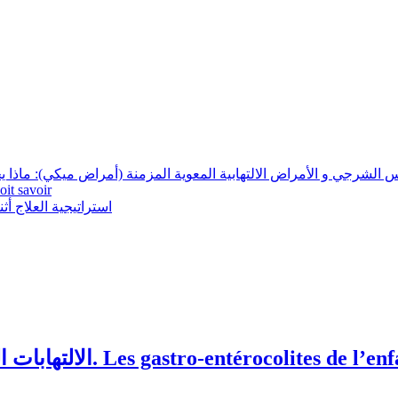
ألجنس الشرجي و الأمراض الالتهابية المعوي Les rapports sexuels anaux et les maladies inflamma
oit savoir
استراتيجية العلاج أثناء الإصابة بداء لك
 casa Gastro-entérologue,