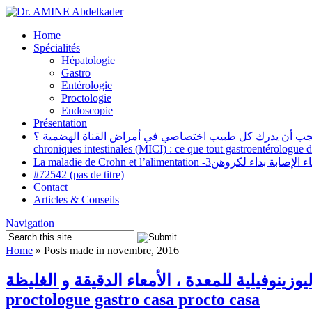
Home
Spécialités
Hépatologie
Gastro
Entérologie
Proctologie
Endoscopie
Présentation
ة المزمنة (أمراض ميكي): ماذا يجب أن يدرك كل طبيب اختصاصي في أمراض القناة الهضمية ؟
chroniques intestinales (MICI) : ce que tout gastroentérologue d
La maladie de Crohn et l’alimentation -3روهن
#72542 (pas de titre)
Contact
Articles & Conseils
Navigation
Home
»
Posts made in novembre, 2016
الالتهابات اليوزينوفيلية للمعدة ، الأمعاء الدقيقة و الغليظة. Les gastro-entérocolites de l’enfant gastro
proctologue gastro casa procto casa