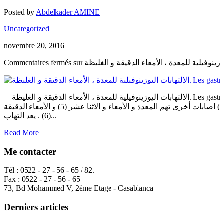
Posted by
Abdelkader AMINE
Uncategorized
novembre 20, 2016
Commentaires fermés
الالتهابات اليوزينوفيلية للمعدة ، الأمعاء الدقيقة و الغليظة. Les gastro-entérocolites chez l’enfant الملخص تعرف حالات الالتهابات اليوزينوفيلية للمعدة ، الأمعاء الدقيقة و الغليظة أو امراض
الجاستروأننتيروكوليت (1) بتراكم تسربات (2)كويرات اليوزينوفيل قي بطانة العضو المناسب (3) . و من الشائع أن تضاف للإصابة القولونية (4) اصابات أخرى تهم المعدة و الأمعاء و الاثنا عشر (5) و الأمعاء الدقيقة
(6) . يعد التهاب...
Read More
Me contacter
Tél : 0522 - 27 - 56 - 65 / 82.
Fax : 0522 - 27 - 56 - 65
73, Bd Mohammed V, 2ème Etage - Casablanca
Derniers articles