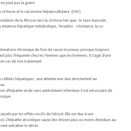
 ne peut pas la guérir
 cirrhose et le carcinome hépatocellulaire (CHC)
olution de la fibrose vers la cirrhose tels que : le sexe masculin ,
 la stéatose hépatique métabolique, l’insulino -résistance, la co-
ammatoire chronique du foie de cause inconnue, presque toujours
 est plus fréquente chez les femmes que les hommes. Il s’agit d’une
en cas de non traitement
 cellules hépatiques , une atteinte non due directement au
ue.
s d’hépatite virale sans antécédents infectieux il est nécessaire de
oxique.
causée par les effets nocifs de l’alcool. Elle est due à une
l. L’hépatite alcoolique cause des lésions plus ou moins étendues au
oseet entraîner le décès