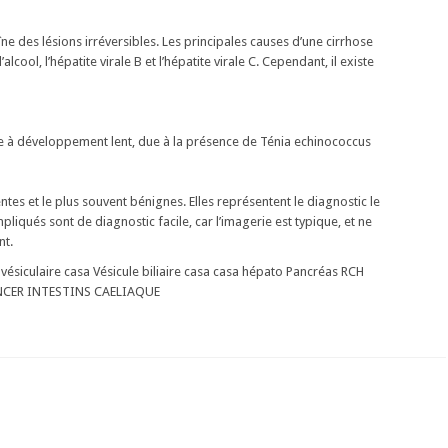
îne des lésions irréversibles. Les principales causes d’une cirrhose
ool, l’hépatite virale B et l’hépatite virale C. Cependant, il existe
se à développement lent, due à la présence de Ténia echinococcus
tes et le plus souvent bénignes. Elles représentent le diagnostic le
liqués sont de diagnostic facile, car l’imagerie est typique, et ne
nt.
 vésiculaire casa Vésicule biliaire casa casa hépato Pancréas RCH
CER INTESTINS CAELIAQUE