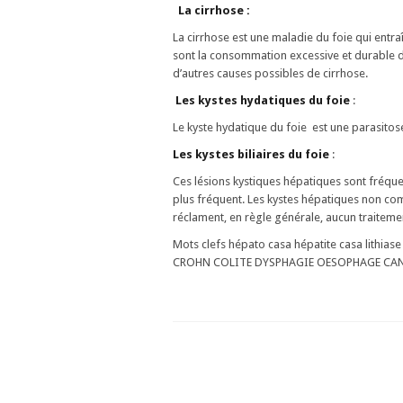
La cirrhose :
La cirrhose est une maladie du foie qui entra
sont la consommation excessive et durable d’alc
d’autres causes possibles de cirrhose.
Les kystes hydatiques du foie
:
Le kyste hydatique du foie est une parasito
Les kystes biliaires du foie
:
Ces lésions kystiques hépatiques sont fréquen
plus fréquent. Les kystes hépatiques non comp
réclament, en règle générale, aucun traiteme
Mots clefs hépato casa hépatite casa lithiase
CROHN COLITE DYSPHAGIE OESOPHAGE CAN