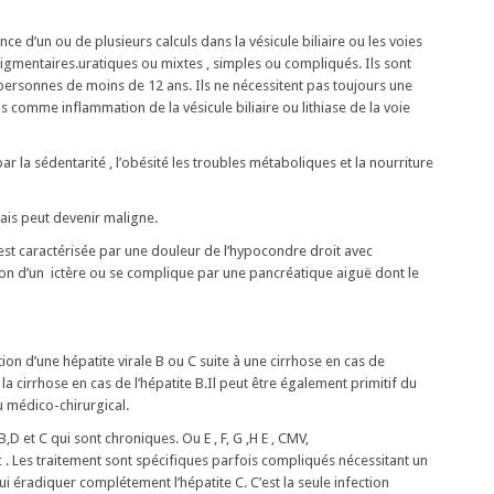
nce d’un ou de plusieurs calculs dans la vésicule biliaire ou les voies
, pigmentaires.uratiques ou mixtes , simples ou compliqués. Ils sont
personnes de moins de 12 ans. Ils ne nécessitent pas toujours une
s comme inflammation de la vésicule biliaire ou lithiase de la voie
ar la sédentarité , l’obésité les troubles métaboliques et la nourriture
ais peut devenir maligne.
st caractérisée par une douleur de l’hypocondre droit avec
ition d’un ictère ou se complique par une pancréatique aiguë dont le
ion d’une hépatite virale B ou C suite à une cirrhose en cas de
 la cirrhose en cas de l’hépatite B.Il peut être également primitif du
ou médico-chirurgical.
D et C qui sont chroniques. Ou E , F, G ,H E , CMV,
 Les traitement sont spécifiques parfois compliqués nécessitant un
hui éradiquer complétement l’hépatite C. C’est la seule infection