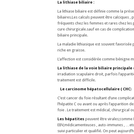
La lithiase biliaire :
La lithiase biliaire est définie comme la prése
biliaires.Les calculs peuvent être calciques 
fréquents chez les femmes et rares chez les 
cure chirurgicale.sauf en cas de complication
biliaire principale.
La maladie lithiasique est souvent favorisée p
riche en graisse.
L’affection est considérée comme bénigne m
La lithiase de la voie biliaire principale
e
irradiation scapulaire droit, parfois l’appar
traitement est difficile.
Le carcinome hépatocellulaire ( CHC
)
C’est cancer du foie résultant d’une complicat
l’hépatite C ou avant ou après l’apparition de
foie . Le traitement est médical, chirurgical 
Les hépatites
peuvent être virales;comme B,
EBV,médicamenteuses , auto-immunes , …etc .
suivi particulier et qualifié. On peut aujourd’