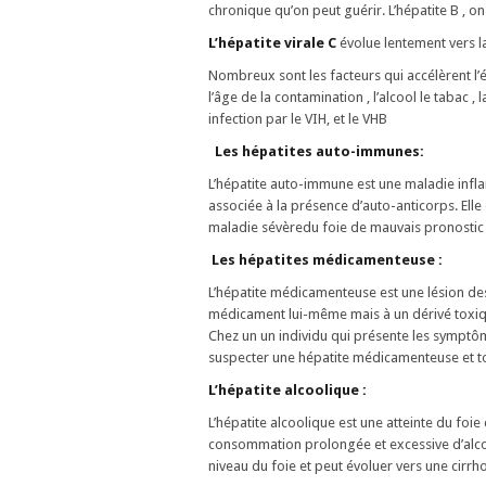
chronique qu’on peut guérir. L’hépatite B , on
L’hépatite virale C
évolue lentement vers la
Nombreux sont les facteurs qui accélèrent l’év
l’âge de la contamination , l’alcool le tabac ,
infection par le VIH, et le VHB
Les hépatites auto-immunes:
L’hépatite auto-immune est une maladie infl
associée à la présence d’auto-anticorps. Elle
maladie sévèredu foie de mauvais pronostic 
Les hépatites médicamenteuse :
L’hépatite médicamenteuse est une lésion des
médicament lui-même mais à un dérivé toxiq
Chez un un individu qui présente les symptôme
suspecter une hépatite médicamenteuse et t
L’hépatite alcoolique :
L’hépatite alcoolique est une atteinte du foie 
consommation prolongée et excessive d’alcoo
niveau du foie et peut évoluer vers une cirrh