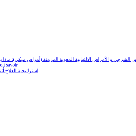
ألجنس الشرجي و الأمراض الالتهابية المعوي Les rapports sexuels anaux et les maladies inflamma
oit savoir
استراتيجية العلاج أثناء الإصابة بداء لك