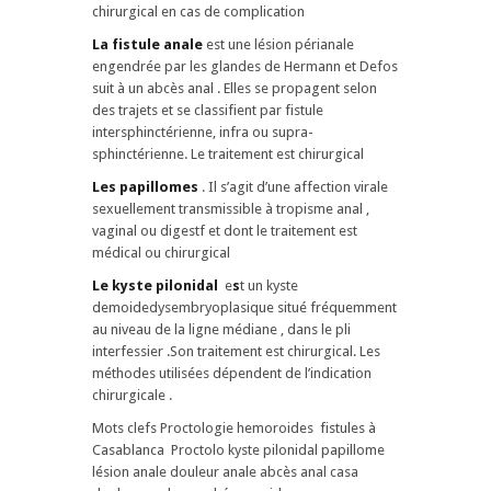
chirurgical en cas de complication
La fistule anale
est une lésion périanale
engendrée par les glandes de Hermann et Defos
suit à un abcès anal . Elles se propagent selon
des trajets et se classifient par fistule
intersphinctérienne, infra ou supra-
sphinctérienne. Le traitement est chirurgical
Les papillomes
. Il s’agit d’une affection virale
sexuellement transmissible à tropisme anal ,
vaginal ou digestf et dont le traitement est
médical ou chirurgical
Le kyste pilonidal
e
s
t un kyste
demoidedysembryoplasique situé fréquemment
au niveau de la ligne médiane , dans le pli
interfessier .Son traitement est chirurgical. Les
méthodes utilisées dépendent de l’indication
chirurgicale .
Mots clefs Proctologie hemoroides fistules à
Casablanca Proctolo kyste pilonidal papillome
lésion anale douleur anale abcès anal casa