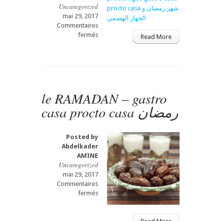
Uncategorized
mai 29, 2017
Commentaires
sur
fermés
Read More
Ramadan
gastro
casa
Gastro-
entérologue,
proctologue
le RAMADAN – gastro
gastro
casa procto casa رمضان
casa
procto
casa
Posted by
شهر
Abdelkader
رمضان
AMINE
و
Uncategorized
الجهاز
mai 29, 2017
الهضمي
Commentaires
sur
fermés
le
RAMADAN
–