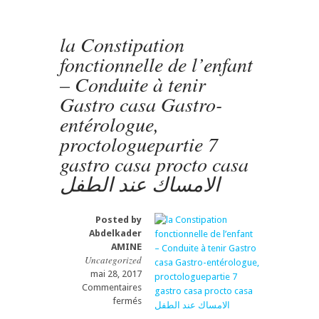
lait
de
vache
la Constipation
PROCTO
fonctionnelle de l’enfant
gastro
casa
– Conduite à tenir
Gastro-
Gastro casa Gastro-
entérologue,
proctologue
entérologue,
hepato
proctologuepartie 7
casa
gastro casa procto casa
الامساك عند الطفل
Posted by
Abdelkader
AMINE
Uncategorized
mai 28, 2017
Commentaires
sur
fermés
la