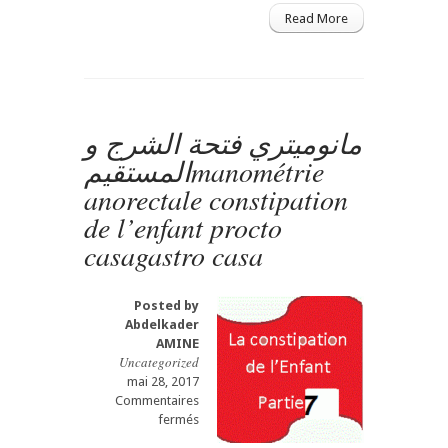
Constipation
Read More
fonctionnelle
de
l’enfant
–
Conduite
à
مانوميتري فتحة الشرج و
tenir
المستقيمmanométrie
Gastro
casa
anorectale constipation
Gastro-
de l’enfant procto
entérologue,
proctologuepartie
casagastro casa
7
gastro
casa
Posted by
procto
Abdelkader
casa
AMINE
الامساك
Uncategorized
عند
mai 28, 2017
الطفل
Commentaires
sur
fermés
مانوميتري