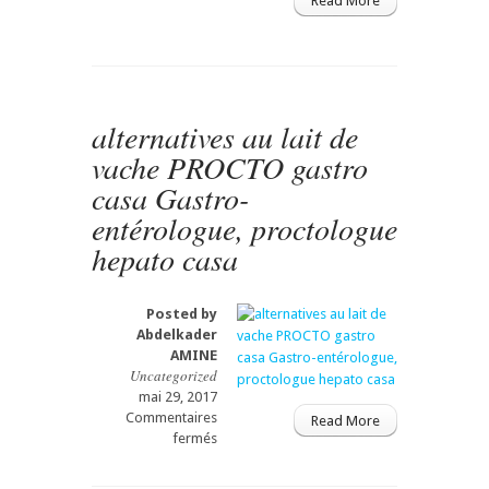
Read More
gastro
casa
procto
casa
رمضان
alternatives au lait de
vache PROCTO gastro
casa Gastro-
entérologue, proctologue
hepato casa
Posted by
Abdelkader
AMINE
Uncategorized
mai 29, 2017
Commentaires
Read More
sur
fermés
alternatives
au