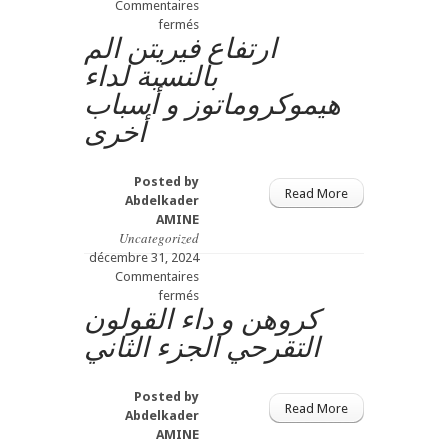
Commentaires
sur
fermés
ارتفاع فيريتن الم
الاسهال
الحركي
بالنسبة لداء
الاسهال
هيموكروماتوز و أسباب
المرتبط
باشتئصال
أخرى
المرارة
الجزء
الأول
Posted by
Read More
Abdelkader
AMINE
Uncategorized
décembre 31, 2024
Commentaires
sur
fermés
كروهن و داء القولون
ارتفاع
فيريتن
التقرحي الجزء الثاني
الم
بالنسبة
لداء
Posted by
هيموكروماتوز
Read More
Abdelkader
و
AMINE
أسباب