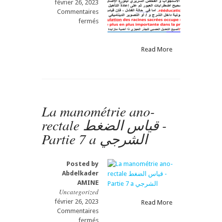
février 26, 2023
Commentaires
sur
fermés
La
manométrie
ano-
Read More
rectale
-أثناء
الاصابة
بسلس
البراز
La manométrie ano-
–
قياس
rectale قياس الضغط -
الضغط
Partie 7 a الشرجي
-
Partie
7
b
Posted by
Abdelkader
AMINE
Uncategorized
février 26, 2023
Read More
Commentaires
sur
fermés