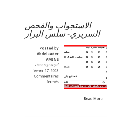
La
manométrie
ano-
rectale
الاستجواب والفحص
قياس
السريري- سلس البراز
الضغط
-
Partie
Posted by
7
Abdelkader
a
AMINE
الشرجي
Uncategorized
février 17, 2023
Commentaires
sur
fermés
الاستجواب
والفحص
السريري-
Read More
سلس
البراز