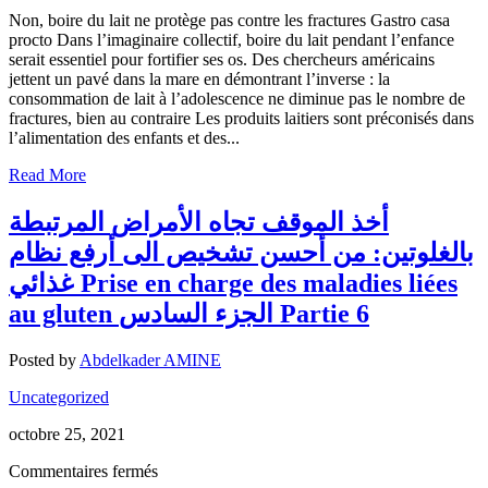
les
Non, boire du lait ne protège pas contre les fractures Gastro casa
fractures:
procto Dans l’imaginaire collectif, boire du lait pendant l’enfance
s
serait essentiel pour fortifier ses os. Des chercheurs américains
Gastro-
jettent un pavé dans la mare en démontrant l’inverse : la
entérologue,
consommation de lait à l’adolescence ne diminue pas le nombre de
proctologue
fractures, bien au contraire Les produits laitiers sont préconisés dans
gastro
l’alimentation des enfants et des...
casa
procto
Read More
casa
Partie
أخذ الموقف تجاه الأمراض المرتبطة
1
الجزء
بالغلوتين: من أحسن تشخيص الى أرفع نظام
الأول
غذائي Prise en charge des maladies liées
au gluten الجزء السادس Partie 6
Posted by
Abdelkader AMINE
Uncategorized
octobre 25, 2021
sur
Commentaires fermés