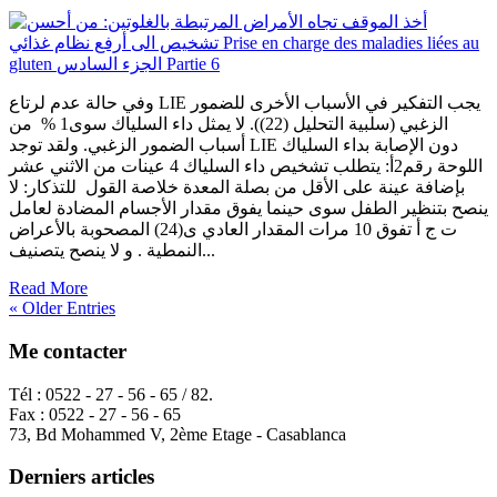
أخذ
الموقف
تجاه
الأمراض
المرتبطة
وفي حالة عدم لرتاع LIE يجب التفكير في الأسباب الأخرى للضمور
بالغلوتين:
الزغبي (سلبية التحليل (22)). لا يمثل داء السلياك سوى1 % من
من
أسباب الضمور الزغبي. ولقد توجد LIE دون الإصابة بداء السلياك
أحسن
اللوحة رقم2أ: يتطلب تشخيص داء السلياك 4 عينات من الاثني عشر
تشخيص
بإضافة عينة على الأقل من بصلة المعدة خلاصة القول للتذكار: لا
الى
ينصح بتنظير الطفل سوى حينما يفوق مقدار الأجسام المضادة لعامل
أرفع
ت ج أ تفوق 10 مرات المقدار العادي ى(24) المصحوبة بالأعراض
نظام
النمطية . و لا ينصح يتصنيف...
غذائي
Prise
Read More
en
« Older Entries
charge
des
Me contacter
maladies
liées
Tél : 0522 - 27 - 56 - 65 / 82.
au
Fax : 0522 - 27 - 56 - 65
gluten
73, Bd Mohammed V, 2ème Etage - Casablanca
الجزء
السادس
Derniers articles
Partie