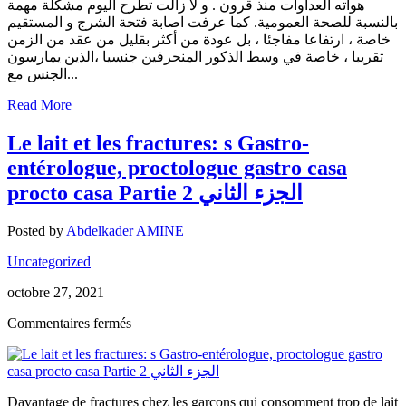
هواته العداوات منذ قرون . و لا زالت تطرح اليوم مشكلة مهمة
و
بالنسبة للصحة العمومية. كما عرفت اصابة فتحة الشرج و المستقيم
المستقيم
خاصة ، ارتفاعا مفاجئا ، بل عودة من أكثر بقليل من عقد من الزمن
Infections
تقريبا ، خاصة في وسط الذكور المنحرفين جنسيا ،الذين يمارسون
sexuellement
الجنس مع...
transmissibles
ano-
Read More
rectales
(IST)
Le lait et les fractures: s Gastro-
(MST)
-
entérologue, proctologue gastro casa
gastro
procto casa Partie 2 الجزء الثاني
–
Partie
3
Posted by
Abdelkader AMINE
syphilis
الجزءالثالث
Uncategorized
octobre 27, 2021
sur
Commentaires fermés
Le
lait
et
les
Davantage de fractures chez les garçons qui consomment trop de lait
fractures: