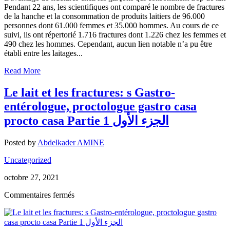
Pendant 22 ans, les scientifiques ont comparé le nombre de fractures
s
de la hanche et la consommation de produits laitiers de 96.000
Gastro-
personnes dont 61.000 femmes et 35.000 hommes. Au cours de ce
entérologue,
suivi, ils ont répertorié 1.716 fractures dont 1.226 chez les femmes et
proctologue
490 chez les hommes. Cependant, aucun lien notable n’a pu être
gastro
établi entre les laitages...
casa
procto
Read More
casa
Partie
Le lait et les fractures: s Gastro-
2
الجزء
entérologue, proctologue gastro casa
الثاني
procto casa Partie 1 الجزء الأول
Posted by
Abdelkader AMINE
Uncategorized
octobre 27, 2021
sur
Commentaires fermés
Le
lait
et