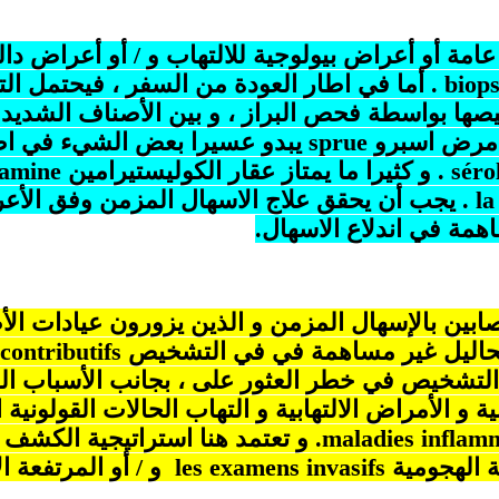
أو أعراض بيولوجية للالتهاب و / أو أعراض دال
biops
. أما في اطار العودة من السفر ، فيحتمل الت
ها بواسطة فحص البراز ، و بين الأصناف الشديدة 
و مرض اسبرو
sprue
يبدو عسيرا بعض الشيء في اطار
séro
. و كثيرا ما يمتاز عقار الكوليستيرامين
ramine
la
. يجب أن يحقق علاج الاسهال المزمن وفق الأع
اهمة في اندلاع الاسهال.
بين بالإسهال المزمن و الذين يزورون عيادات الأ
 تحاليل غير مساهمة في في التشخيص
contributifs
 التشخيص في خطر العثور على ، بجانب الأسباب ا
و الأمراض الالتهابية و التهاب الحالات القولونية ا
maladies inflamm
. و تعتمد هنا استراتيجية الكشف 
 الهجومية
invasifs
les examens
و / أو المرتفعة ال