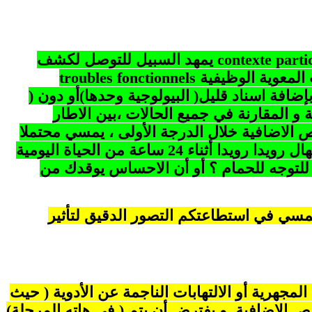
contexte parti
يمهد السبيل للتوصل لكشف
 المعوية الوظيفية
fonctionnels
troubles
ضافة اسناد قليل( البيولوجية وحدها)أو دون (
 و المقارنة في جميع الحالات ،بين الاطار
ص الاضافية خلال الدرجة الأولى ، يمسي محتملا
التخلي عن الفحوص و اختيار فحص الدرجة الثانية . و يعتقد مفيدا في ختام السؤال بسط صفات للإسهال رويدا رويدا أثناء 24 ساعة من الحياة اليومية
 للتوجه للحمام ؟ أو أن الاحساس يوقدك من
مسي في استطاعتكم التصور الدقيق لتأثير
لمجهرية أو الالتهابات الناجمة عن الأدوية ( حيث
ص الاضافية. و يفترض أن يتم ( في هاته المرحلة)