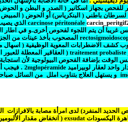
وم ديفيسيلي .
أما في حالة الاصابة بالإسهال الحد
سرطان باطني ( البنكرياس) أو الحوض ( المبيض
carcinose péritonéale
الذي يصيب
يس غريبا أن يتم اللجوء لفحوص أخرى.و في اطار 
rectosigmoidosco
المصحوب بأخذ عينات من الجزء 
وب كشف الاضطرابات المعوية الوظيفية ( اسهال مت
traitement probaliste
( العقاقير المعطلة للعبور 
فس الوقت بإضافة الفحوص البيولوجية لأن استجابة 
 واحد لعقار لوبيراميد 2
lopéramide
mg
. فيجب أن
im
و يستهل العلاج بتناوب املل من السائل صباحا أي 0،2 مغم من لوبي
نقص الحديد المنفرد) لدى امرأة مصابة بالافرازات ا
ظاهرة اليكسودات
exsudat
( انخفاض مقدار الألبومي