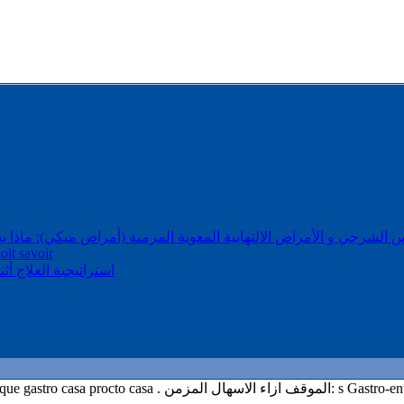
لشرجي و الأمراض الالتهابية المعوية المزمنة (أمراض ميكي): ماذا يجب أن يدرك كل طبيب اختصاصي في
oit savoir
a maladie de Crohn et l’alimentation -3
s Gastro-entérologue, proctologue 