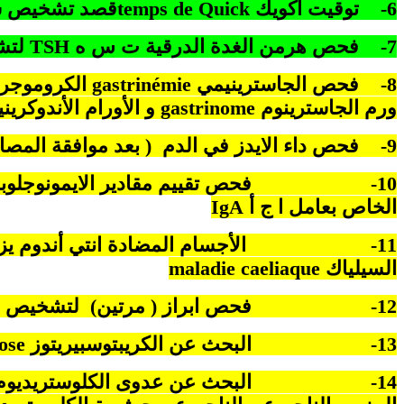
6-
توقيت اكويك
de Quick
temps
قصد
تشخيص سو
7-
فحص هرمن الغدة الدرقية ت س ه
TSH
لتش
8-
فحص الجاسترينيمي
gastrinémie
الكروموجرا
ورم الجاسترينوم
gastrinome
و الأورام الأندوكرين
9-
فحص داء الايدز في الدم ( بعد موافقة المصا
10-
فحص تقييم مقادير الايمونوجلوبولين ondéral
الخاص بعامل ا ج أ
IgA
11-
الأجسام المضادة انتي أندوم ي
السيلياك
caeliaque
maladie
12-
فحص ابراز ( مرتين) لتشخيص ا
13-
البحث عن الكريبتوسبيريتوز
ose
14-
البحث عن عدوى الكلوستريديوم