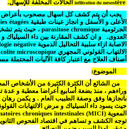
tère
الحالات المخلفة للإسهال.
infiltration du mésen
يجب أن يتم كشف كل اسهال مصحوب بأعراض عامة 
الأعلى و الأسفل و انجاز عينات طبقية
ies étagées
الجرثومية
parasitose chromique
، حيث يتم تشخيص
العدوى.
و ان كشف المقارنة بين داء السيلياك 
الاصابة ازاء سلبية التحاليل الدموية
négative
logie
الالتهاب القولوني المجهري
 colite microscopique
أصناف العلاج مع اعتبار كافة الآليات المحتملة مس
الموضوع
:
من الشائع أن الكثرة الكثيرة من الأشخاص المصا
وراءهم ، منذ بضعة أسابيع أعراضا معطبة و عدة
بانجازها وفق وصفة الطبيب العام . و يكمن رهان
حيث يسود داء السيلياك و مرض الالتهابات القولونية 
المعوية
atoires chroniques intestinales (MICI)
توجه الكشف و تساهم في اقتصاد الفحوص الثانوية
و تبقى لهذا السبب ضمن النصائح.