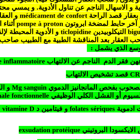
ة و الاسهال الناجم عن تناول الأدوية. و يمسي مح
 بعقار قصد الراحة
de confort
médicament
و العقا
ر آخر حابط لمضخة ابروتون
à proton
pompe
أثناء 
big
التيكلوبيدين
ticlopidine
و الأدوية المحبطة ل
حب العقار بعد المناقشة الطبية مع الطبيب صاحب
موسع الذي يشمل :
هن فقر الدم الناجم عن الالتهاب
inflammatoire
e
CR
قصد تشخيص الالتهاب
صحوب بفحص المانجانيز الدموي
sanguin
Mg
و ال
السيوم أو الفشل الكلي الوظيفي
fonctionnelle
nale
ت ادموية
folates sériques
و فيتامين د
D
vitamine
و
ايكسودا البروتيني
protéique
exsudation