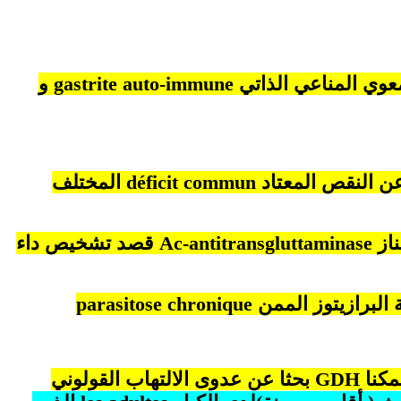
عوي المناعي الذاتي
gastrite auto-immune
و
عن النقص المعتاد
déficit commun
المختلف
ناز
Ac-antitransgluttaminase
قصد تشخيص داء
 البرازيتوز الممن
parasitose chronique
مكنا
GDH
بحثا عن عدوى الالتهاب القولوني