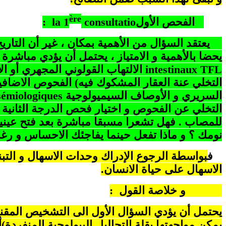
ère
الفحص الأول
consultatio
la 1
:
يعتقد السؤال من الأهمية بمكان ، غير أن التار
يحضا بالأهمية و الامتياز ، يحتمل أن يؤدي مباشر
intestinaux TFL
الالتهاب القولوني المجهري أو ال
التخلي عنة العقار المشكوك فيه) الفحوص الاضاف
السريري و الأوصاف السيميولوجية
émiologiques
للمصاب . فهل تشعرا مسبقا مباشرة بعد فتح عينيك
نومك ؟ و ماذا تفعل حينما يفاجئك الاحساس و رغ
ف
بواسطة الرجوع الإدراك وحدات الاسهال و الت
الاسهال على حياة الانسان.
و خلاصة القول
:
يحتمل أن يؤدي السؤال الأول الى التشخيص المقنع لل
يمكن مواجهتها بقلة التحاليل البيولوجية المنفردة