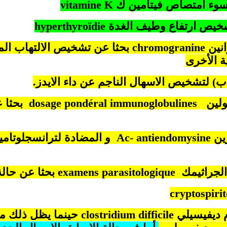
ء امتصاص فيتامين ك
K
vitamine
خيص ارتفاع وطيف الغدة
hyperthyroïdie
نين
chromogranine
بحثا عن تشخيص الالتهاب الم
ية الأخرى
ب) لتشخيص الاسهال الناجم عن داء الايدز.
dosage p
immunoglobulines
بحثا 
زين
Ac- antiendomysine
و المضادة لترانسجلوتامي
لجراثيمك
examens parasitologique
بحثا عن حالة
cryptospirit
 ديفيسيلي
clostridium difficile
حينما يظل ذلك م