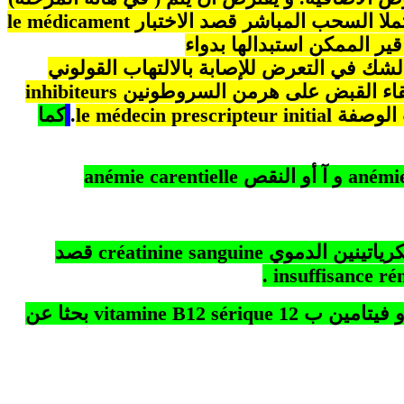
تملا السحب المباشر قصد الاختبار
médicament
le
قير الممكن استبدالها بدواء
الشك في التعرض للإصابة بالالتهاب القولوني
إلقاء القبض على هرمن السروطونين
inhibiteurs
 الوصفة
le médecin prescripteur initial
.
كما
anémi
و آ أو النقص
anémie carentielle
كرياتينين الدموي
créatinine sanguine
قصد
.
insuffisance ré
 فيتامين ب 12
B12 sérique
vitamine
بحثا عن