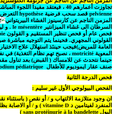
المزمن الناجم عن الناجم عن جرثومة الكلوستريدي
تجاوزت أعمارهم 40 ، فيعتقد مفيدا اللجوء المباشر للفحص بجهاز اسكانير ( الصدر و البطن و الحوض)
pelvienne
قصد سحب فرضية
hypothèse
التعرض ل
المزمن الناجم عن كارسينوز الغشاء البيريتواني
السرطان الى غشاء الميزانتير
le mésentère
. و ل
فحص عام أو فحص تنظير المستقيم و القولون
pie
القولوني المجهري. فحينما يتم التوجيه مباشرة ص
العامة للمريض)فيجب حينئذ استهلال علاج الاختيار
المعوية
motricité
، نصبح تهم نظام التغذية) في ن
حينما نتحدث عن للامساك ( القبض) بعد تناول مقدار
صنف عقار ايموديوم للأطفال
odium pédiatrique
فحص الدرجة الثانية
الفحص البيولوجي الأول غير سليم
:
ان وجود متلازمة الالتهاب و / أو نقص ( باستثناء 
المنفرد لفيتامين د
D
vitamine
) و / أو الاصابة ب
البول
bandelette
sans protéinurie à la
)