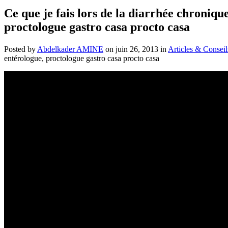
Ce que je fais lors de  . الموقف ازاء الاسهال المزمن: s Gastro-entérologue,
proctologue gastro casa procto casa
Posted by
Abdelkader AMINE
on juin 26, 2013 in
Articles & Conseil
entérologue, proctologue gastro casa procto casa