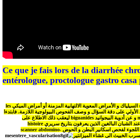
Ce que je fais lor . الموقف ازاء الاسهال المزمن: s Gastro-
entérologue, proctologue gastro casa
السيلياك و الأمراض المعوية الالتهابية المزمنة أو أمراض الميكي
les
الأولي على دقة السؤال و وصف الفحوص البيولوجية اللازمة. فابتدءا
m
و عن أدوية البيجوانيد
biguanides
ليعقب ذلك الاطلاع على
عند الشبان البالغين الذين يعرفون بتاريخ سريري
histoire
ا اللجوء لفحص اسكانير البطن و الحوض
scanner abdomino-
تسرب الخبيث الى غشاء الميزانتير