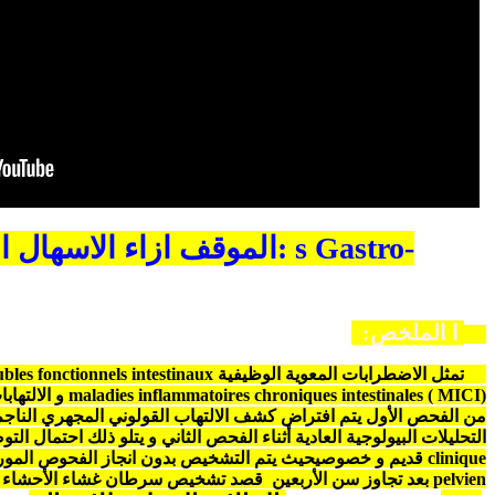
ا
الملخص
:
تمثل الاضطرابات المعوية الوظيفية
intestinaux
ubles fonctionnels
inflammatoires chroniques intestinales ( MICI)
maladies
و الالتهاب
من الفحص الأول يتم افتراض كشف الالتهاب القولوني المجهري الناجم
التحليلات البيولوجية العادية أثناء الفحص الثاني و يتلو ذلك احتمال
clinique
قديم و خصوصي
حيث يتم التشخيص بدون انجاز الفحوص المورفو
pelvien
بعد تجاوز سن الأربعين قصد تشخيص سرطان غشاء الأحشاء ا