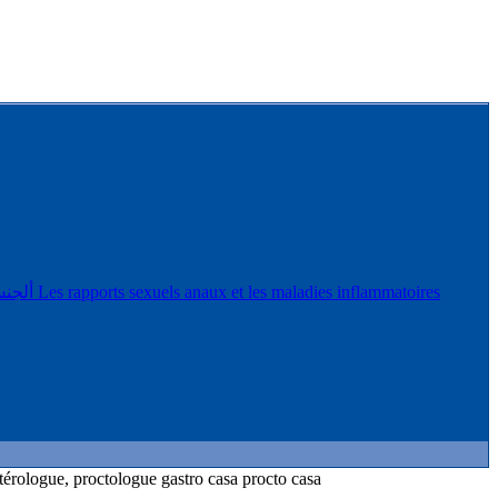
ألجنس ا
Ce que je fais lors de la diarrhée chronique gastro casa procto casa . الموقف ازاء الاسهال المزمن: gastro casa procto casa