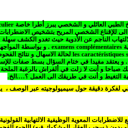
يخ الطبي العائلي و الشخصي يبرز أطرا خاصة
culier
ة الى للإقناع الشخصي المريح بتشخيص الاضطرابات
التهاب الناجم عن الأدوية حيث تغدو الكشف سهلة بإ
ية
examens complémentaires
. و بواسطة المواجهة
s
les caractéristiques
لحالة الاسهال و نتائج الفحو
 صباحا و أنت لا زلت في ألفراش بالرغبة الملحة
بة التغيط و أنت في طريقك الى العمل ؟….الخ.
بني لفكرة دقيقة حول سيميولوجيته عبر الوصف ، ي
اضطرابات المعوية الوظيفية الالتهابية القولونية ا
)أو بدون ( سحب العقار المشكوك فيه) اللجوء للفحو