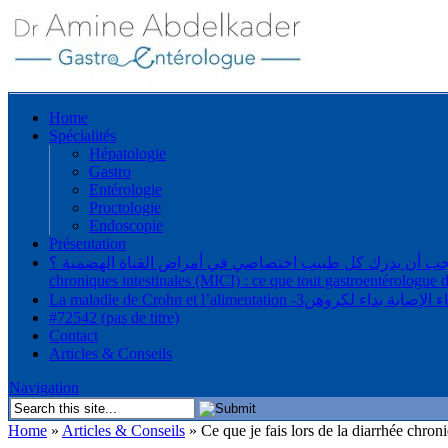
Home
Spécialités
Hépatologie
Gastro
Entérologie
Proctologie
Endoscopie
Présentation
 أمراض القناة الهضمية ؟ Les rapports sexuels anaux et les maladies inflammatoires
chroniques intestinales (MICI) : ce que tout gastroentérologue d
Lاستراتيجية العلاج أثناء الإصابة بداء لكروهن
#72542 (pas de titre)
Contact
Articles & Conseils
Navigation
Home
»
Articles & Conseils
»