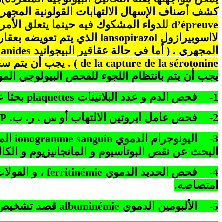
كشف أصناف الإسهال الالتهابات القولونية المجهري
d’épreuve
للدواء المشكوك فيه حينما يتعلق الأمر
لااسوبيرازول
lansopirazol
الذي يتم تعويضه بعقا
المجهري . ( أما في حالة عقاقير البيجوانيد
uanides
de la capture de la sérotonine
) . يجب أن يتم س
يجب أن يتم بانتظام اللجوء للفحص البيولوجي ال
1-
فحص الدم و عدد البلاتينات
plaquettes
بحثا ع
2-
فحص عامل ابروتين الالتهاب أو س . ر. ب.
P
3-
اليونوجرام الدموي
ionogramme sanguin
الم
البحث عن نقص البوتاسيوم و المانجانيزيوم و الك
4-
فحص الحديد الدموي
ferritinémie
، و الفولا
امتصاصه.
5-
الألبومين الدموي
albuminémie
قصد تشخيص ال