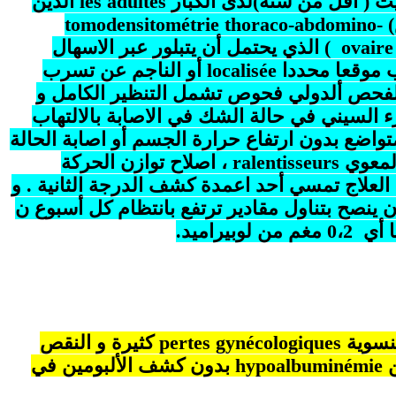
يث ( أقل من سنة)لدى الكبار
les adultes
الذين
tomodensitométrie thoraco-abdomino-
ovaire
) الذي يحتمل أن يتبلور عبر الاسهال
 موقعا محددا
localisée
أو الناجم عن تسرب
الفحص ألدولي فحوص تشمل التنظير الكامل و
السيني في حالة الشك في الاصابة بالالتهاب
واضع بدون ارتفاع حرارة الجسم أو اصابة الحالة
المعوي
ralentisseurs
، اصلاح توازن الحركة
العلاج تمسي أحد اعمدة كشف الدرجة الثانية . و
 ينصح بتناول مقادير ترتفع بانتظام كل أسبوع ن
راميد.
لنسوية
pertes gynécologiques
كثيرة و النقص
ن
hypoalbuminémie
بدون كشف الألبومين في