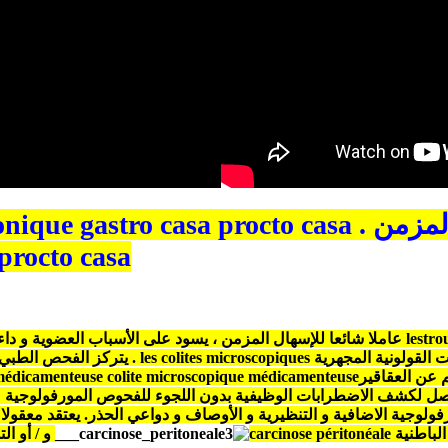
s de la diarrhée chronique gastro casa procto casa
 procto casa
tro
les
عاملا شائعا للإسهال المزمن ، يسود على الأسباب العضوية و داء 
ات القولونية المجهرية
les colites microscopiques
. يتركز الفحص الطبي 
 عن العقاقير
colite microscopique médicamenteuse
édicamenteuse
 التوصل لكشف الاضطرابات الوظيفية بدون اللجوء للفحوص المورفولوجية 
لوجية الاضافية و التنظيرية و الأوصاف و دواعي الحذر. يعتقد معقول
لباطنية
carcinose péritonéale
و / أو ال