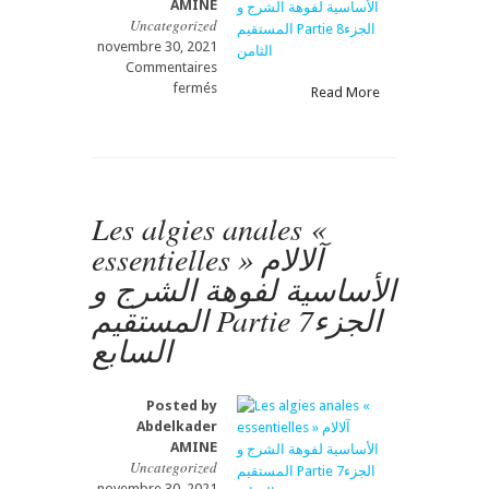
AMINE
Uncategorized
novembre 30, 2021
Commentaires
sur
fermés
Read More
Les
algies
anales
«
essentielles
»
Les algies anales «
آلالام
essentielles » آلالام
الأساسية
لفوهة
الأساسية لفوهة الشرج و
الشرج
المستقيم Partie 7الجزء
و
المستقيم
السابع
Partie
8الجزء
الثامن
Posted by
Abdelkader
AMINE
Uncategorized
novembre 30, 2021