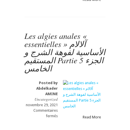
Les
algies
anales
«
essentielles
»
Les algies anales «
آلالام
essentielles » آلالام
الأساسية
لفوهة
الأساسية لفوهة الشرج و
الشرج
المستقيم Partie 5 الجزء
و
المستقيم
الخامس
Partie
6الجزء
السادس
Posted by
Abdelkader
AMINE
Uncategorized
novembre 29, 2021
Commentaires
sur
fermés
Read More
Les
algies