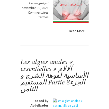
Uncategorized
novembre 30, 2021
Commentaires
sur
fermés
Les
algies
anales
Read More
«
essentielles
»
آلالام
الأساسية
Les algies anales «
لفوهة
الشرج
essentielles » آلالام
و
الأساسية لفوهة الشرج و
المستقيم
Partie
المستقيم Partie 8الجزء
9الجزء
الثامن
التاسع
Posted by
Abdelkader