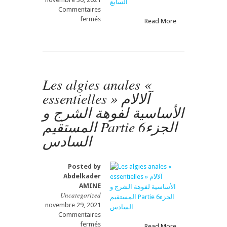
Commentaires
sur
fermés
Read More
Les
algies
anales
«
essentielles
»
Les algies anales «
آلالام
essentielles » آلالام
الأساسية
لفوهة
الأساسية لفوهة الشرج و
الشرج
المستقيم Partie 6الجزء
و
المستقيم
السادس
Partie
7الجزء
السابع
Posted by
Abdelkader
AMINE
Uncategorized
novembre 29, 2021
Commentaires
sur
fermés
Read More