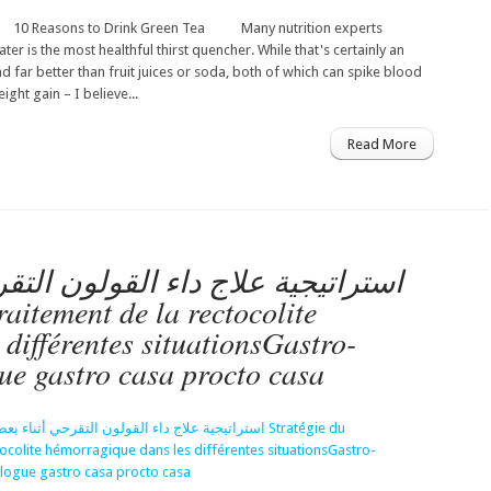
s to Drink Green Tea Many nutrition experts
er is the most healthful thirst quencher. While that's certainly an
nd far better than fruit juices or soda, both of which can spike blood
ght gain – I believe...
Read More
استراتيجية علاج داء القولون التق
différentes situationsGastro-
ue gastro casa procto casa