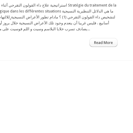
استراتيجية علاج داء القولون الت Stratégie du traitement de la
es différentes situations ما هي الدلائل التنظيرية النسيجية
لتشخيص داء القولون التقرحي (1) ؟ مادام تطور الأعراض النسي
أسابيع ، فليس غريبا أن ينعدم وجود تلك الآعراض النسيجية خلال بروز .
يصادف تسرب خلايا البلاسم وسيت و اللم فوسيت على مستوى قاعدة الكريبت...
Read More