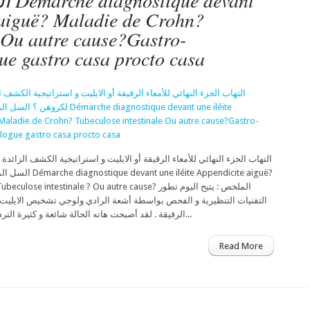
ant
e aiguë? Maladie de Crohn?
e Ou autre cause?Gastro-
ue gastro casa procto casa
التهاب الجزء النهائي للأمعاء الرقيقة أو الايليت و استراتيجية الكشف الزائدة 
léite Appendicite aiguë?
e intestinale ? Ou autre cause? الملخص : يتيح اليوم تطور
التقنيات التنظيرية و الفحص بواسطة أشعة الرادي ولوجي تشخيص الايليت أي
الرقيقة . لقد أصبحت هاته الحالة شائعة و كثيرة التردد . غير أن معناها ليس...
Read More