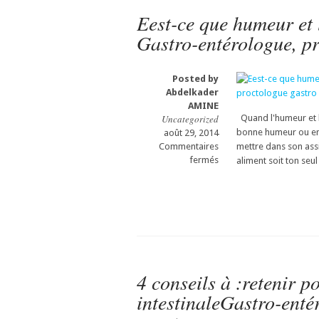
الزائدة
Eest-ce que humeur et l
الحادة
؟
Gastro-entérologue, pr
داء
لكروهن
؟
Posted by
السل
Abdelkader
المعوي
AMINE
؟
Uncategorized
Quand l'humeur et la
أم
bonne humeur ou en 
août 29, 2014
سبب
Commentaires
mettre dans son assi
آخر
sur
fermés
aliment soit ton seu
؟
Eest-
Démarche
ce
diagnostique
que
devant
humeur
une
et
iléite
la
Appendicite
santé
aiguë?
passent
4 conseils à :retenir p
Maladie
par
de
intestinaleGastro-enté
l’assiette
Crohn?
?
Tubeculose