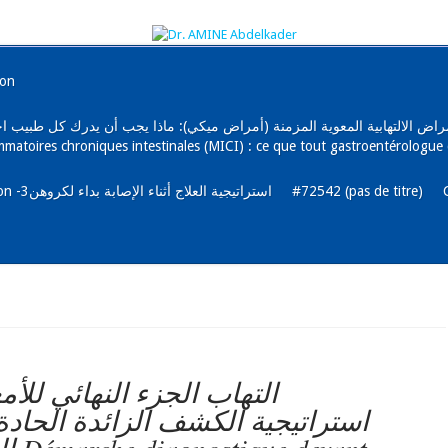
ion
رجي و الأمراض الالتهابية المعوية المزمنة (أمراض ميكي): ماذا يجب أن يدرك كل طب
mmatoires chroniques intestinales (MICI) : ce que tout gastroentérologue 
La maladie de Crohn et l’alimentation -3استراتيجية العلاج أثناء الإصابة بداء لكروهن
#72542 (pas de titre)
التهاب الجزء النهائي للأمع
استراتيجية الكشف الزائدة الحادة