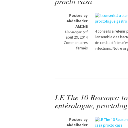
procto casa
Gastro-
intestinale
entérologue,
Ou
proctologue
Posted by
autre
gastro
Abdelkader
cause?
casa
AMINE
Gastro-
procto
Uncategorized
4 conseils à retenir 
entérologue,
casa
l’ensemble des bacté
août 29, 2014
proctologue
Commentaires
gastro
de ces bactéries n’e
sur
fermés
casa
infections. Notre or
4
procto
conseils
casa
à
:retenir
pour
protéger
sa
flore
LE The 10 Reasons: to
intestinaleGastro-
entérologue, proctolog
entérologue,
proctologue
gastro
casa
Posted by
procto
Abdelkader