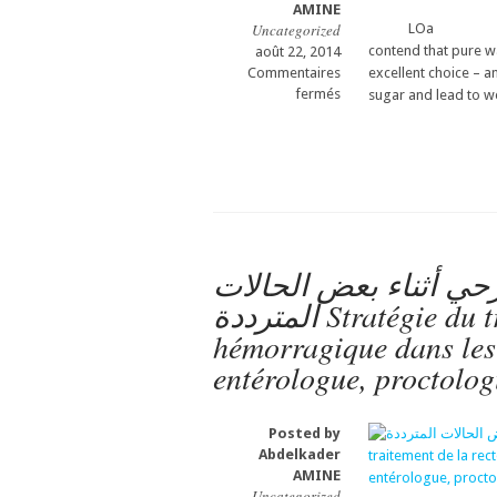
casa
AMINE
Uncategorized
LOa 10 Reason
contend that pure wat
août 22, 2014
Commentaires
excellent choice – a
sur
fermés
sugar and lead to wei
LE
The
10
Reasons:
to
Drink
Green
TeaGastro-
رحي أثناء بعض الحالات
entérologue,
المترددة Stratégie du traitement de la rectocolite
proctologue
gastro
hémorragique dans les 
casa
entérologue, proctolog
procto
casa
Posted by
Abdelkader
AMINE
Uncategorized