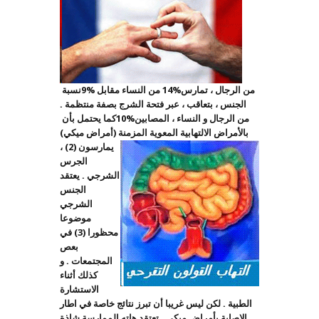
من الرجال ، تمارس
14%
من النساء مقابل
9%
نسبة
الجنس ، بتعاقب ، عبر فتحة الشرج بصفة منتظمة .
من الرجال و النساء ، المصابين
10%
كما يحتمل بأن
بالأمراض الالتهابية المعوية المزمنة (أمراض ميكي)
يمارسون
(2) ،
الجرس
الشرجي . يعتقد
الجنس
الشرجي
موضوعا
محظورا (3) في
بعص
المجتمعات . و
كذلك أثناء
الاستشارة
الطبية . لكن ليس غريبا أن تبرز نتائج خاصة في اطار
الاصابة بأمراض ميكي . تعتقد هاته الممارسة شاذة