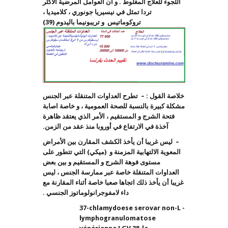
اللجوء للعلاج المغلوط . و ان العوامل المرضية الأكثر
تردا تمثل في نيسيريا جونوري ، كلاميديا ،
تروكوماتيس و تريبونيما باليدوم (39)
خلاصة القول : – تطرح العداوات المتنقلة عبر الجنس
مشكلة كبيرة بالنسبة للصحة العمومية ، و خاصة اصابة
فتحة الشرج و المستقيم ، الأمر الذي يعتقد ظاهرة
آخذة في الارتفاع في أوروبا منذ عقد من الزمن.
– ليس غريبا أن يأخذ الكشف المقارن بين الأمراض
المعوية الالتهابية المزمنة و (ميكي) التي تتطور على
مستوى فوهة الشرج و المستقيم و بين بعض
العداوات المتنقلة خاصة عبر ممارسة الجنس ، ليس
غريبا أن يأخذ ذلك اتجاها صعبا خاصة أثناء المقارنة مع
داء لامفوجرانولوماتوز الجنسي .
37-chlamydoese serovar non-L -
lymphogranulomatose