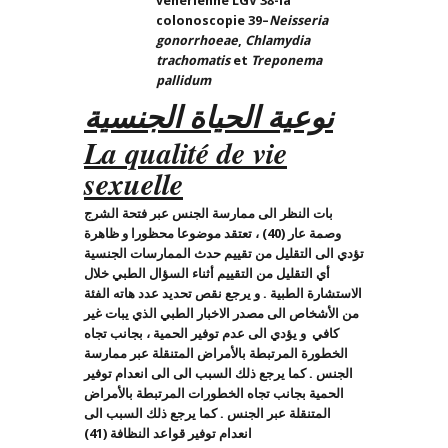
vénérienne LGV 3
8
-la
colonoscopie
39
–
Neisseria
gonorrhoeae
,
Chlamydia
trachomatis
et
Treponema
pallidum
نوعية الحياة الجنسية
La qualité de vie
sexuelle
بات النظر الى ممارسة الجنس عبر فتحة الشرج
وصمة عار (40) ، تعتقد موضوعا محظورا و ظاهرة
تؤدي الى التقليل من تقييم حدث الممارسات الجنسية
أي التقليل من التقييم أثناء السؤال الطبي خلال
الاستشارة الطبية . و يرجع نقص تحديد عدد هاته الفئة
من الأشخاص الى مصدر الاخبار الطبي الذي يبات غير
كافي و يؤدي الى عدم توفير الحمية ، بجانب تجاه
الخطورة المرتبطة بالأمراض المتنقلة عبر ممارسة
الجنس . كما يرجع ذلك السبب الى الى انعدام توفير
الحمية بجانب تجاه الخطورات المرتبطة بالأمراض
المتنقلة عبر الجنس . كما يرجع ذلك السبب الى
انعدام توفير قواعد النظافة (41)