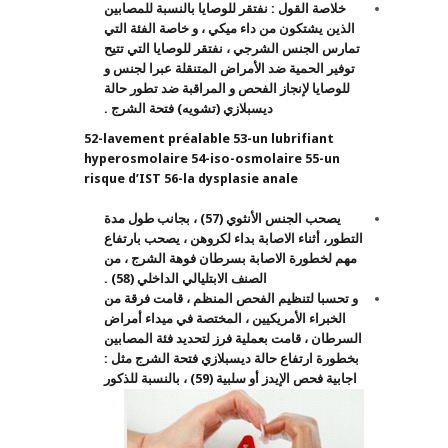
خلاصة القول : نفتقر للوصايا بالنسبة للمصابين
الذين يشتكون من داء ميكي ، و خاصة الفئة التي
تمارس الجنس الشرجي ، نفتقر للوصايا التي تتيح
توفير الحمية ضد الأمراض المتنقلة عبرا لجنس و
للوصايا لإنجاز الفحص و المراقبة ضد تطور حالة
ديسبلازي (تشويه) فتحة الشرج
.
52-lavement préalable 53-un lubrifiant
hyperosmolaire 54-iso-osmolaire 55-un
risque d’IST 56-la dysplasie anale
يصحب الجنس الأنثوي (57) ، بجانب طول مدة
التطور، أثناء الاصابة بداء لكروهن ، يصحب بارتفاع
مهم لخطورة الاصابة بسرطان فوهة الشرج ، من
الصنف الابتليالي الداخلي (58) .
و تحسبا لتنظيم الفحص المنظم ، قامت فرقة من
الخبراء الأمريكيين ، المختصة في ميداء أمراض
السرطان ، قامت بعملية فرز لتحديد فئة المصابين
بخطورة ارتفاع حالة ديسبلازي فتحة الشرج مثل :
اجابية فحص الإيدز أو سلبية (59) ،
بالنسبة للذكور