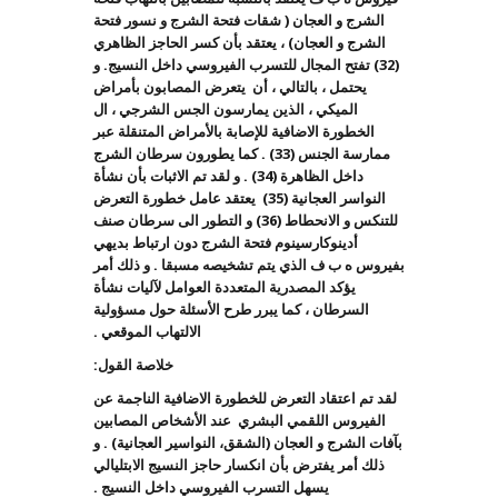
الشرج و العجان ( شقات فتحة الشرج و نسور فتحة
الشرج و العجان) ، يعتقد بأن كسر الحاجز الظاهري
(32) تفتح المجال للتسرب الفيروسي داخل النسيج. و
يحتمل ، بالتالي ، أن يتعرض المصابون بأمراض
الميكي ، الذين يمارسون الجس الشرجي ، ال
الخطورة الاضافية للإصابة بالأمراض المتنقلة عبر
ممارسة الجنس (33) . كما يطورون سرطان الشرج
داخل الظاهرة (34) . و لقد تم الاثبات بأن نشأة
النواسر العجانية (35) يعتقد عامل خطورة التعرض
للتنكس و الانحطاط (36) و التطور الى سرطان صنف
أدينوكارسينوم فتحة الشرج دون ارتباط بديهي
بفيروس ه ب ف الذي يتم تشخيصه مسبقا . و ذلك أمر
يؤكد المصدرية المتعددة العوامل لآليات نشأة
السرطان ، كما يبرر طرح الأسئلة حول مسؤولية
الالتهاب الموقعي .
خلاصة القول:
لقد تم اعتقاد التعرض للخطورة الاضافية الناجمة عن
الفيروس اللقمي البشري عند الأشخاص المصابين
بآفات الشرج و العجان (الشقق، النواسير العجانية) . و
ذلك أمر يفترض بأن انكسار حاجز النسيج الابتليالي
يسهل التسرب الفيروسي داخل النسيج .