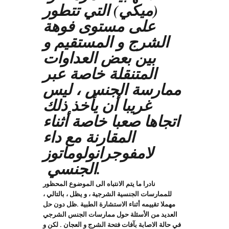
(ميكي) التي تتطور
على مستوى فوهة
الشرج و المستقيم و
بين بعض العداوات
المتنقلة خاصة عبر
ممارسة الجنس ، ليس
غريبا أن يأخذ ذلك
اتجاها صعبا خاصة أثناء
المقارنة مع داء
لامفوجرانولوماتوز
.
الجنسي
نادرا ما يتم الانتباه الى الموضوع المحظور
للممارسات الجنسية الشرجية ، و يظل ، بالتالي ،
مهملا تقييمه أثناء الاستشارة الطبية .ظل دون حل
العديد من الأسئلة حول ممارسات الجنس الشرجي
في حالة الاصابة بآفات فتحة الشرج و العجان . لكن و