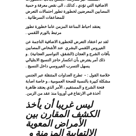
الاضافية التي تؤدي ، كذلك ، الى نقص معرفة و حمية
المصابين المعرضين لخطورة تطور احتمالات التعرض
للمضاعفات السرطانية .
يعتقد احباط المناعة المزمن عاما خطورة تطور
مرتبط بالورم اللقمي .
لقد تم اعتقاد التعرض للخطورة الاضافية الناجمة عن
الفيروس اللقمي البشري عند الأشخاص المصابين
بآفات الشرج و العجان (الشقق، النواسير العجانية) . و
ذلك أمر يفترض بأن انكسار حاجز النسيج الابتليالي
يسهل التسرب الفيروسي داخل النسيج .
خلاصة القول : – تطرح العداوات المتنقلة عبر الجنس
مشكلة كبيرة بالنسبة للصحة العمومية ، و خاصة اصابة
فتحة الشرج و المستقيم ، الأمر الذي يعتقد ظاهرة
آخذة في الارتفاع في أوروبا منذ عقد من الزمن.
ليس غريبا أن يأخذ
الكشف المقارن بين
الأمراض المعوية
الالتهابية المزمنة و