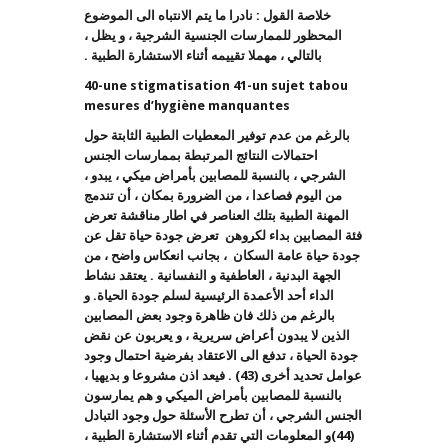
خلاصة القول : نادرا ما يتم الانتباه الى الموضوع
المحظور للممارسات الجنسية الشرجية ، و يظل ،
بالتالي ، مهملا تقييمه أثناء الاستشارة الطبية .
40-une stigmatisation 41-un sujet tabou
mesures d’hygiène manquantes
بالرغم من عدم توفير المعطيات الطبية الثابتة حول
احتمالات النتائج المرتبطة بممارسات الجنس
الشرجي ، بالنسبة للمصابين بأمراض ميكي ، يبدو ،
من اليوم فصاعدا ، من الضرورة بمكان ، أن تندمج
المهنة الطبية بتلك العناصر في اطار مناقشة تعرض
فئة المصابين بداء لكروهن تعرض جودة حياة تقل عن
جودة حياة عامة السكان ، بجانب انعكاس واضح ، من
الجهة البدنية ، العاطفية و النفسانية . يعتقد نشاط
الداء أحد الأعمدة الرئيسية لسلم جودة الحياة. و
بالرغم من ذلك فان ظاهرة وجود بعض المصابين
الذين لا يبدون أعراض سريرية ، و يعربون عن نقض
جودة الحياة ، تدفع الى الاعتقاد بفرضية احتمال وجود
عوامل تحديد أخرى (43) . فيعد اذن مشروعا و بديهيا ،
بالنسبة للمصابين بأمراض الميكي و هم يمارسون
الجنس الشرجي ، أن تطرح الأسئلة حول وجود التبادل
(44)و المعلومات التي تقدم أثناء الاستشارة الطبية ،