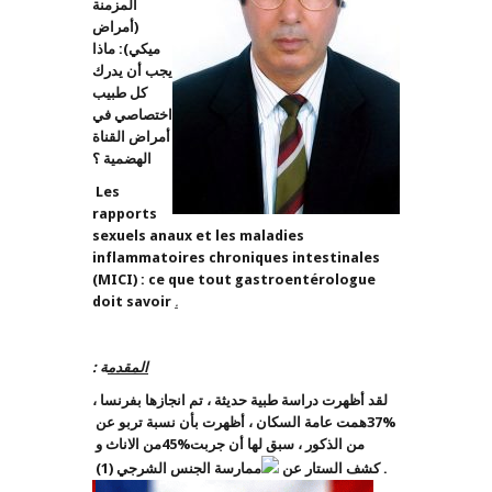
المزمنة
(أمراض
ميكي): ماذا
يجب أن يدرك
كل طبيب
اختصاصي في
أمراض القناة
الهضمية ؟
Les
rapports
sexuels anaux et les maladies
inflammatoires chroniques intestinales
(MICI) : ce que tout gastroentérologue
doit savoir
.
المقدم
ة
:
لقد أظهرت دراسة طبية حديثة ، تم انجازها بفرنسا ،
37%
همت عامة السكان ، أظهرت بأن نسبة تربو عن
من الذكور ، سبق لها أن جربت
45%
من الاناث و
. كشف الستار عن
ممارسة الجنس الشرجي (1)