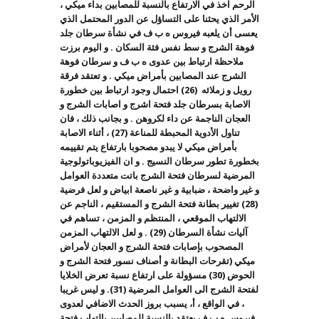
الرحم آخذ في الارتفاع بالنسبة للمصابين بداء ميكي ،
الأمر الذي يحثنا على التساؤل عن الدور المحتمل الذي
يعسى أن يلعبه فيروس ه ب ف في نشأة سرطان جلد
فوهة الشرج و سط نفس فئة السكان . و اليوم برزت
ملاحظة ارتباط بين عدوى ه ب ف و سرطان فوهة
الشرج عند المصابين بأمراض ميكي . و تعتقد فرقة
رويل و زملائه (26) احتمال وجود ارتباط بين خطورة
الاصابة بسرطان جلد فتحة اشرج و اصابات الشرج و
العجان الناجمة عن داء لكروهن . و بجانب ذلك ، فان
تناول الأدوية المحبطة للمناعة (27) ، أثناء الاصابة
بأمراض ميكي لا يبدو مصحوبا بارتفاع يتم تقييمه
بخطورة تطور سرطان النسيج . و ان الفيزيوباتولوجية
المرضية لسرطان فتحة الشرج باتت متعددة العوامل
و غير واضحة ، ضبابية و غير ناصعة ابياض و لعل فرضية
(28) تغيير بطانة فتحة الشرج و المستقيم ، الناجم عن
الالتهاب الموقعي ، المنتظم و المزمن ، تساهم في
آليات نشأة السرطان (29) . و لعل الالتهاب المزمن
المصحوب بإصابات فتحة الشرج و العجان لأمراض
ميكي (تقرحات البطانة و أصناف نسور فتحة الشرج و
الحوض (30) مسؤولة على ارتفاع نسبة تعرض الخلايا
لفتحة الشرج الى العوامل المرضية (31). و ليس غريبا
، في الواقع ، أ، يسبب بروز الحدث الاضافي لعدوى
فيروس ه ب ف يعتقد بالنسبة للمصابين بالتهاب فتحة