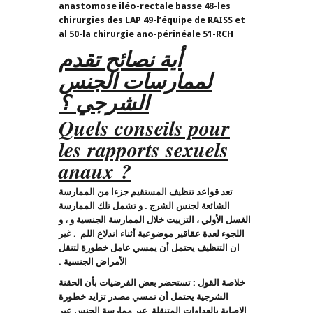
anastomose iléo-rectale basse 48-les
chirurgies des LAP 49-l’équipe de RAISS et
al 50-la chirurgie ano-périnéale 51-RCH
أية نصائح تقدم
لممارسات الجنس
الشرجي ؟
Quels conseils pour
les rapports sexuels
anaux ?
تعد قواعد تنظيف المستقيم جزءا من الممارسة
الشائعة لجنس الشرج
.
و تشمل تلك الممارسة
الغسل الأولي ، التزييت خلال الممارسة الجنسية و ، و
اللجوء لعدة عقاقير موضوعية أثناء اندلاع اللم
.
غير
ان التنظيف يحتمل أن يمسي عامل خطورة لتنقل
الأمراض الجنسية .
خلاصة القول : تستحضر بعض الفرضيات بأن الحقنة
الشرجية يحتمل أن تمسي مصدر تزايد خطورة
الاصابة بالعداوات المتنقلة عبر ممارسة الجنس عبر