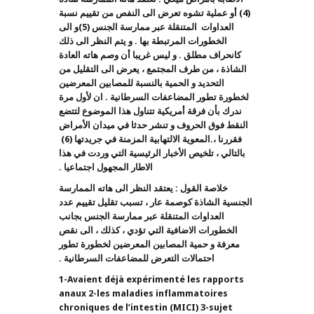
(4) أو عملية تشوه تعرض الى النفص من تقييم نسبة
العداوات المتنقلة عبر ممارسة الجنس (5)و الى
الخطورات المرتبطة بها . و يتم النظر الى ذلك
كانحراف مطلق . و ليس غريبا أن وصم هاته العادة
الشاذة ، من طرف المجتمع ، يعرض الى التقليل من
التحديد و الحمية بالنسبة للمصابين المعرضين
لخطورة تطور المضاعفات السرطانية . ان لأول مرة
ندرك بأن فرقة أمريكية تتناول هذا الموضوع لتتضع
النقط فوق الحروف و تنشر حدثا في ميدان الأمراض
فقررنا ،
.
المعوية الالتهابية المزمنة في جريدتها (6)
بالتالي ، تلخيص الأخبار الرئيسية التي وردت في هذا
الاطار المجهول اجتماعيا .
خلاصة القول : يعتقد النظر الى هاته الممارسة
الجنسية الشاذة كوصمة عار ، تسبب تقليل تقييم عدد
العداوات المتنقلة عبر ممارسة الجنس بجانب
الخطورات الاضافية التي تؤدي ، كذلك ، الى نقص
معرفة و حمية المصابين المعرضين لخطورة تطور
احتمالات التعرض للمضاعفات السرطانية .
1-Avaient déjà expérimenté les rapports
anaux 2-les maladies inflammatoires
chroniques de l’intestin (MICI) 3-sujet