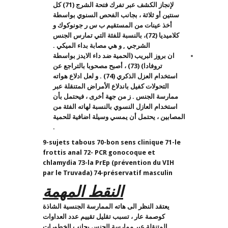
لإنجاز الكشف عبر تفرك فتحة الشرج (71) كل
سنتين أو ثلاثة ، بجانب الفحص السنوي بواسطة
أخذ عينات من المستقيم ب س ر جونوكوك و
كلاميديا (72)، بالنسبة للفئة التي تمارس الجنس
الشرجي , و هي مصابة بداء الميكي .
ان بروز البريب (الحمية ضد داء الايدز بواسطة
تروفادا) (73) ، أصبح مصحوبا بالتراجع عن
استخدام العزل الذكري (74) . و لعل ادلاع هواته
التحولات كفيل باندلاع الأمراض المتنقلة عبر
ممارسة الجنس . ز من جهة أخرى ، فيحتمل بأن
استخدام العازل النسوي بالنسبة لهاته الفئة من
المصابين ، يحتمل أن يمسي وسيلة اضافية للحمية
.
9-sujets tabous 70-bon sens clinique 71-le
frottis anal 72- PCR gonocoque et
chlamydia 73-la PrEp (prévention du VIH
par le Truvada) 74-préservatif masculin
النقط المهمة
يعتقد النظر الى هاته الممارسة الجنسية الشاذة
كوصمة عار ، تسبب تقليل تقييم عدد العداوات
المتنقلة عبر ممارسة الجنس بجانب الخطورات