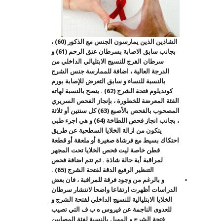
الشاذين الذين يمارسون الجنس مع الذكور (60) ،
بجانب سابق الاصابة بسرطان عنق الرحم (61) و
سرطان الفرج للنسيج الابتليالي الداخلي من
الدرجة العالية ، اضافة للممارسة جنس الشرج
بالنسبة للنساء و سابق التعرض للإصابة بورم
كونديلوم فتحة الشرج (62) . ينصح بالنسبة لهاته
الفئة المعرضة للخطورة ، بإنجاز الفحص السريري
المصحوب بالفحص بالأصبع (63) كل سنتين أو ثلاثة
، بجانب انجاز فحص اللطاخة (64) و هي اجرء طبي
يتكون من ازالة الخلايا السطحية عن طريق
احتكاك بسيط مع فرشاة صغيرة أو ملعقة أو قطعة
قطن خاصة ليت فحص الخلايا تحت المجهر
لمراقبة أية حالة شاذة . ثم تتم اضافة فحص
التنظير الرفيع الدقة لفتحة الشرج (65) .
و بالرغم من وجود فرقة للمراقبة ، فان بعض
الدراسات أظهرت ارتفاعا واضحا لانتشار سرطان
الخلايا الابتليالية للنسيج الداخلي لفتحة الشرج و
للعدوى الناجمة عن فيروس ه ب ف التي تصيب
فتحة الشرج و المهبل بالنسبة لفئة المصابين