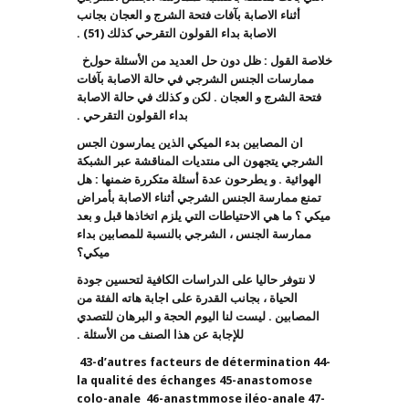
أثناء الاصابة بآفات فتحة الشرج و العجان بجانب
الاصابة بداء القولون التقرحي كذلك (51) .
خلاصة القول : ظل دون حل العديد من الأسئلة حول
خ
ممارسات الجنس الشرجي في حالة الاصابة بآفات
فتحة الشرج و العجان . لكن و كذلك في حالة الاصابة
بداء القولون التقرحي .
ان المصابين بدء الميكي الذين يمارسون الجس
الشرجي يتجهون الى منتديات المناقشة عبر الشبكة
الهوائية . و يطرحون عدة أسئلة متكررة ضمنها : هل
تمنع ممارسة الجنس الشرجي أثناء الاصابة بأمراض
ميكي ؟ ما هي الاحتياطات التي يلزم اتخاذها قبل و بعد
ممارسة الجنس ، الشرجي بالنسبة للمصابين بداء
ميكي؟
لا نتوفر حاليا على الدراسات الكافية لتحسين جودة
الحياة ، بجانب القدرة على اجابة هاته الفئة من
المصابين . ليست لنا اليوم الحجة و البرهان للتصدي
للإجابة عن هذا الصنف من الأسئلة .
43-d’autres facteurs de détermination 44-
la qualité des échanges 45-anastomose
colo-anale 46-anastmmose iléo-anale 47-