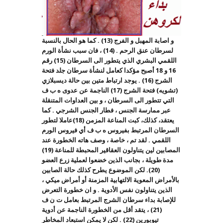
و اصابة المهبل و الفرج (13) . كما هو الحال بالنسبة
لسرطان عنق الرحم . (14) ، فان سبب نشأة الورم
اللقمي البشري الذي يتطور الى السرطان (15) رقم
16 و 18 أصبح مؤكدا كعامل لنشأة سرطان جلد فتحة
الشرج (16) . يوجد ارتباط متين بين حالة ديسبلازي
(تشويه) فتحة الشرج (17) الناجمة عن عدوى ه ب ف
التي تتطور الى السرطان ، و بين العداوات المتنقلة
عبر ممارسة الجنس ، فطار الجنس الشرجي . كما
يعتقد، كذلك، كبت المناعة المزمن (18)عاملا لتطور
السرطان المرتبط بفيروس ه ب ف أي فيروس الورم
اللقمي . لقد تم ، خاصة ، وصف هاته الخطورة عند
المصابين لين يتناولون العقاقير المحبطة للمناعة (19)
مدة طويلة ، بجانب الذين خضعوا لعملية زرع العضو
(20). لكن الموضوع يطرح كذلك حالة الصابين
بالأمراض المعوية الالتهابية المزمنة أو أمراض ميكي ،
الذين يتناولون نفس الأدوية . و ان خطورة التعرض
للإصابة بداء سرطان الشرج المرتبط بعامل ت ن ف
(21) ، يتقد أقل من الخطورة الناجمة عن أدوية
تيوبورين (22) . لكن لا يمكن استبعاد المخاطر