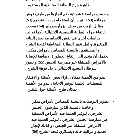
ظاهرة جرح البطانة المخاطية للمستقيم .
و حسب دراسة عشوائية ، تم انجازها من طرف فوش
و رفاقه (53) ، تبين بأن استخدام زيت التشحيم (53)
مقابل الزيت من صنف ايزوأوسمولير (54) يصحب
بارتفاع جراح البطانة النسيجية الابتليالية . كما توالت
دراسات أخرى في نفس الاتجاه، مع بعض النتائج
المتغيرة. و لعل تغيير البطانة المخاطية لفتحة الشرج
و المستقيم ، بالنسبة للمصابين بأمراض ميكي ،
يحتمل أن يؤدي الى ارتفاع الخطورة الاضافية للإصابة
بالأمراض المتنقلة عبر ممارسة الجنس (55) و تطور
سرطان النسيج الابتليالي داخل فوهة الشرج .
يبدو من الأهمية بمكان ، ازاء بعض الأسئلة و الافتقار
للمعطيات العلمية لتوفير الاجابة ، يبدو من الأهمية
بمكان طرح الأسئلة حول شيئين :
تطوير التوصيات بالنسبة للمصابين بأمراض ميكي
، و خاصة بالنسبة للذين يمارسون الجنس
الشرجي ، لتوفير الحمية ضد الأمراض المتنقلة
عير ممارسة الجنس الشرجي ، لتوفير الحمية ضد
الأمراض المتنقلة عبر الجنس . و كذلك لإنجاز
الحمية و مراقبة حالة ديسبلازي فتحة الشرج (56)