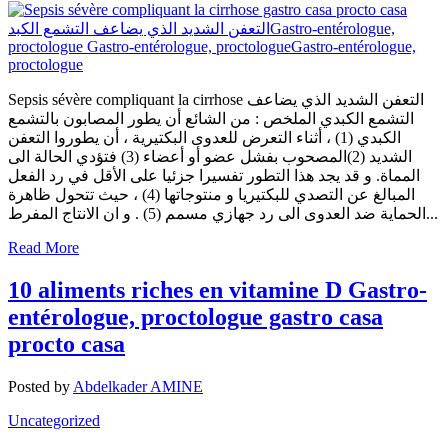
Sepsis sévère compliquant la cirrhose التعفن الشديد الذي يضاعف
التشمع الكبدي الملخص : من الشائع أن يطور المصابون بالتشمع
الكبدي (1) ، أثناء التعرض للعدوى البكتيرية ، أن يطوروا التعفن
الشديد (2)المصحوب بفشل عضو أو أعضاء (3) فتؤدي الحالة الى
المماة. و قد يجد هذا التطور تفسيرا جزئيا على الأقل في رد الفعل
المبالغ عن التصدي للبكتيريا و منتوجاتها (4) ، حيث تتحول ظاهرة
الحماية ضد العدوى الى رد جهازي مسمم (5) . و ان الانتاج المفرط...
Read More
10 aliments riches en vitamine D Gastro-
entérologue, proctologue gastro casa
procto casa
Posted by
Abdelkader AMINE
Uncategorized