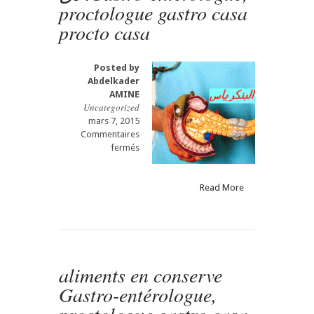
proctologue gastro casa
procto casa
Posted by
Abdelkader
AMINE
Uncategorized
mars 7, 2015
Commentaires
sur
fermés
Pancréatite
chronique
:
Read More
nouveaux
concepts
dans
la
prise
aliments en conserve
en
charge
Gastro-entérologue,
den
la