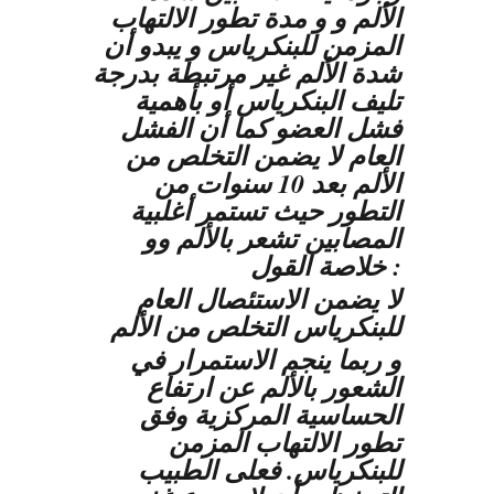
الألم و و مدة تطور الالتهاب
المزمن للبنكرياس و يبدو أن
شدة الألم غير مرتبطة بدرجة
تليف البنكرياس أو بأهمية
فشل العضو كما أن الفشل
العام لا يضمن التخلص من
الألم بعد 10 سنوات من
التطور حيث تستمر أغلبية
المصابين تشعر بالألم وو
خلاصة القول :
لا يضمن الاستئصال العام
للبنكرياس التخلص من الألم
و ربما ينجم الاستمرار في
الشعور بالألم عن ارتفاع
الحساسية المركزية وفق
تطور الالتهاب المزمن
للبنكرياس. فعلى الطبيب