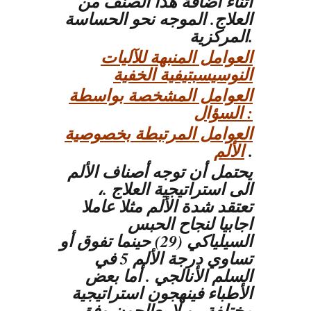
أثناء اضافة هذا الصنف من
العلاج. الموجه نحو الحساسة
المركزية.
العوامل المنبهة للآليات
النوسيسبتيفية الخفية
العوامل المشخصة بواسطة
السؤال :
العوامل المرتبطة بخصوصية
.
الألم
يحتمل أن توجه أصناف الألم
الى استراتيجية العلاج .،
تعتقد شدة الألم مثلا عاملا
اجابيا لنجاح الحبس
السيلياكي (29) حينما تفوق أو
تساوي درجة الألم 5 في
السلم الأنالجي . أما بعض
الأطباء فينهجون استراتيجية
مختلفة . و لا يعالجون وفق