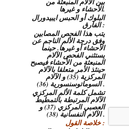
بين الآلام المنبعثة من
الأحشاء و غيرها.
البلوك أو الحبس ايبيدورال
الفارق :
يتب هذا الفحص المصابين
وفق درجة الألم الناجم عن
الأحشاء أو غيرها. حينما
يستثني الفحص الآلام
المنبعثة من الأحشاء فيصبح
حينئذ الأمر متعلقا بالآلام
المركزية (35) و الآلام
السوماتوسنسورية (36) .
تشمل كلمة الألم المركزي
الآلام المرتبطة بالتمطيط
العصبي المركزي (37) و
الآلام النفسانية (38) .
خلاصة القول :