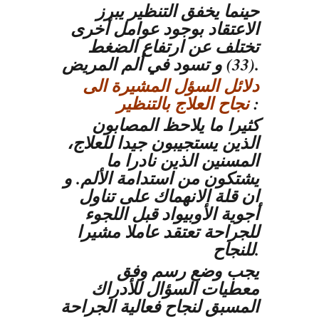
حينما يخفق التنظير يبرز
الاعتقاد بوجود عوامل أخرى
تختلف عن ارتفاع الضغط
(33) و تسود في ألم المريض.
دلائل السؤل المشيرة الى
:
نجاح العلاج بالتنظير
كثيرا ما يلاحظ المصابون
الذين يستجيبون جيدا للعلاج،
المسنين الذين نادرا ما
يشتكون من استدامة الألم. و
ان قلة الانهماك على تناول
أجوية الأوبيواد قبل اللجوء
للجراحة تعتقد عاملا مشيرا
للنجاح.
يجب وضع رسم وفق
معطيات السؤال للأدراك
المسبق لنجاح فعالية الجراحة