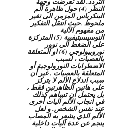
التردد. لقد تعرضت وجهة
النظر (4) حول ظاهرة ألم
البنكرياس المزمن الى تغير
ملحوظ .حيث انتقل التفكير
من مفهوم الآلية
النوسيسبتيفيية (5) المتركزة
على الضغط الى نوور
نوروبيولوجي (6) او المتعلقة
بالعصبات ، لسبب
الاضطرابات النورولوجية أو
المتعلقة بالعصبات . غير أن
سبب اندلاع الألم لا يتركز
على هاتين الظاهرتين فقط ،
بل يحتمل أن تساهم كذلك
في انجاب الألم آليات أخرى
عند نفس الشخص. و لعل
الألم الذي يشعر به المصاب
ينجم عن عدة آليات داخلية