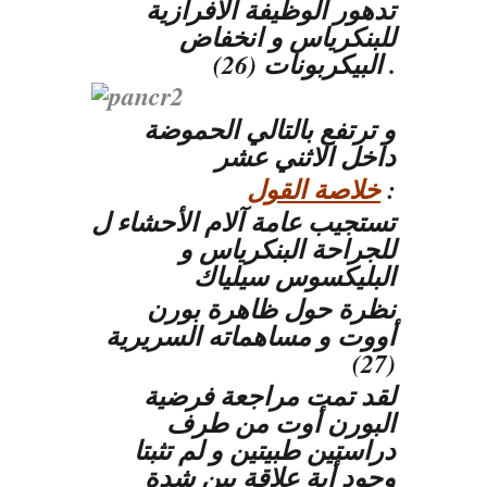
تدهور الوظيفة الافرازية
للبنكرياس و انخفاض
البيكربونات (26) .
و ترتفع بالتالي الحموضة
داخل الاثني عشر
:
خلاصة القول
تستجيب عامة آلام الأحشاء ل
للجراحة البنكرياس و
البليكسوس سيلياك
نظرة حول ظاهرة بورن
أووت و مساهماته السريرية
(27)
لقد تمت مراجعة فرضية
البورن أوت من طرف
دراستين طبيتين و لم تثبتا
وجود أية علاقة بين شدة