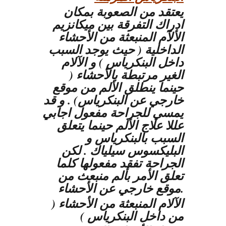
يعتقد من الصعوبة بمكان
ادراك التفرقة بين ميكانزيم
الألآم المنبعثة من الأحشاء
الداخلية ( حيث يوجد السبب
داخل البنكرياس ) و الآلام
الغير مرتبطة بالأحشاء (
حينما ينطلق الألم من موقع
خارجي عن البنكرياس) . و قد
يمسي للجراحة مفعول اجابي
عللا علاج الألم حينما يتعلق
السبب بالبنكرياس و
البليكسوس سيلياك . لكن
الجراحة تفقد مفعولها كلما
تعلق الأمر بألم منبعث من
موقع خارجي عن الأحشاء.
الآلام المنبعثة من الأحشاء (
من داخل البنكرياس )