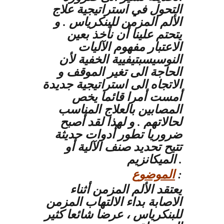
التحول في استراتيجية علاج
الألم المزمن للبنكرياس . و
يتحتم علينا أن نأخذ بعين
الاعتبار مفهوم الآليات
النوسيسبتيفيية الخفية لأن
الحاجة الى تغير الموقف و
الاتجاه الى استراتيجية جديدة
أمست أمرا قائما يخص
المصابين بالعلاج المناسب
لحالاتهم . و لهذا لقد أصبح
ضروريا تطور أدوات حديثة
تتيح تحديد صنف الآلية أو
الميكانزيم .
:
الموضوع
يعتقد الألم المزمن أثناء
الاصابة بداء الالتهاب المزمن
للبنكرياس ، عرضا شائعا كثير