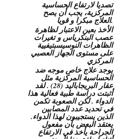
تصديا لارتفاع الحساسية
المركزية، يجب أن يصح
العلاج مبكرا و قويا.
الأخذ بعين الاعتبار لظاهرة
عصب البنكرياس و تغيرات
الظاهرات النوسيسبتيفيية
على مستوى الجهاز العصبي
المركزي
يوجد علاج خاص موجه ضد
الحساسية المركزية مثل
عقار البريجاباليد (28) . لقد
أثبتت دراسة طبية فعالية هذا
الدواء . لكن الصعوبة تكمن
في تحديد عدد المصابين
الذين يستجيبون لهذا الدواء.
يعتقد البعض بأن مفعول
الجراحة يأخذ في الارتفاع