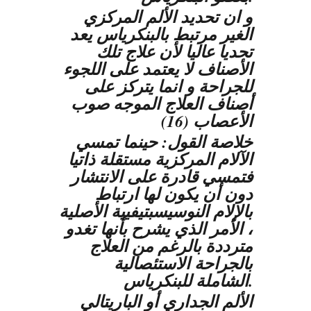
و ان تحديد الألم المركزي
الغير مرتبط بالبنكرياس يعد
تحديا عاليا لأن علاج تلك
الأصناف لا يعتمد على اللجوء
للجراحة و انما يتركز على
أصناف العلاج الموجه صوب
الأعصاب (16)
خلاصة القول: حينما تمسي
الآلام المركزية مستقلة ذاتيا
فتمسي قادرة على الانتشار
دون أن يكون لها ارتباط
بالإلام النوسيسبتيفيية الأصلية
، الأمر الذي يشرح بأنها تغدو
مترددة بالرغم من العلاج
بالجراحة الاستئصالية
الشاملة للبنكرياس.
الألم الجداري أو الباريتالي