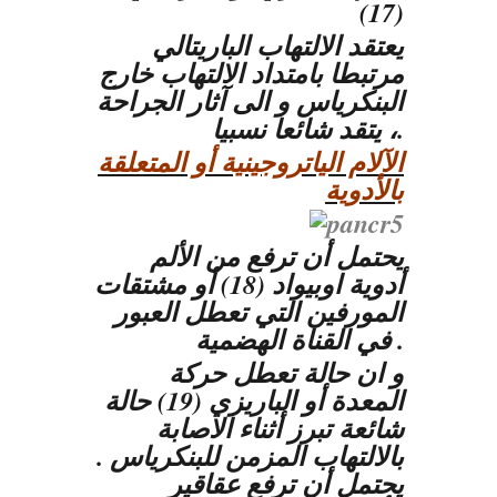
(17)
يعتقد الالتهاب الباريتالي
مرتبطا بامتداد الالتهاب خارج
البنكرياس و الى آثار الجراحة
، يتقد شائعا نسبيا.
الآلام الياتروجينية أو المتعلقة
بالأدوية
يحتمل أن ترفع من الألم
أدوية اوبيواد (18) أو مشتقات
المورفين التي تعطل العبور
في القناة الهضمية .
و ان حالة تعطل حركة
المعدة أو الباريزي (19) حالة
شائعة تبرز أثناء الاصابة
بالالتهاب المزمن للبنكرياس .
يحتمل أن ترفع عقاقير