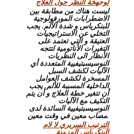
لوجهخة النظر حول العلاج
ليست هناك من مطابقة بين
الاضطرابات المورفولوجية
للبنكرياس و شدة الألم. يجب
التخلي عن الاستراتيجيات
العتيقة و التي تعتمد على
التغيرات الأناتومية لتتجه
الأنظار الى النظريات
النوسيسبتيفيية المتعددة أي
الآليات لكشف السبل
المسخرة لكشف العوامل
الداخلية المسببة للألم. يجب
أن تتغير خطة العلاج و أن يتم
التكيف مع الآليات
النوسيسبتيفيية السائدة لدى
مصاب معين في وقت معين.
الترتيب السريري لا لام
البنكرياس المزمنة