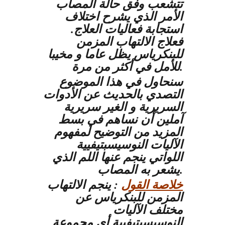
تتشعب وفق حالة المصاب
الأمر الذي يشرح اختلاف
استجابة فعاليات العلاج.
فعلاج الالتهاب المزمن
للبنكرياس يظل عاما و مخيبا
للأمل في أكثر من مرة.
سنحاول في هذا الموضوع
التصدي بالحديث عن الأدوات
السريرية و الغير سريرية
آملين أن نساهم في بسط
المزيد من التوضيح لمفهوم
الآليات النوسيسبتيفيية
اللواتي ينجم عنها اللم الذي
يشعر به المصاب.
خلاصة القول
: ينجم الالتهاب
المزمن للبنكرياس عن
مختلف الآليات
النوسيسبتيفيية أي مجموعة