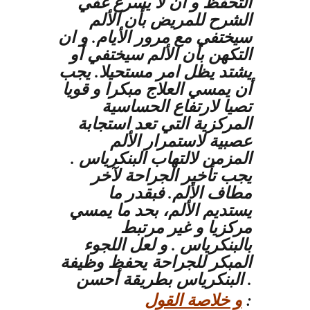
التحفظ و أن لا يسرع غفي
الشرح للمريض بأن الألم
سيختفي مع مرور الأيام. و ان
التكهن بأن الألم سيختفي أو
يشتد يظل امر مستحيلا. يجب
أن يمسي العلاج مبكرا و قويا
تصيا لارتفاع الحساسية
المركزية التي تعد استجابة
عصبية لاستمرار الألم
المزمن لالتهاب البنكرياس .
يجب تأخير الجراحة لآخر
مطاف الألم. فبقدر ما
يستديم الألم، بحد ما يمسي
مركزيا و غير مرتبط
بالبنكرياس . و لعل اللجوء
المبكر للجراحة يحفظ وظيفة
البنكرياس بطريقة أحسن .
:
و خلاصة القول