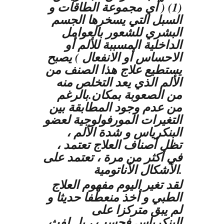
(1) ( أي مجموعة الطاقات و
السبل التي يسخرها الجسم
البشري للشعور بالعوامل
الداخلية المسببة للألم أو
الاحساس أو الانفعال ) يصبح
يستطيع علاج هذا الصنف من
الألم الذي يعد التخلص منه
من الصعوبة بمكان.بالرغم
من عدم وجود المطابقة بين
التغيرات المورفولوجية لعضو
البنكرياس و شدة الألم ،
تظل أصناف العلاج تعتمد ،
في أكثر من مرة ، تعتمد على
الأشكال الأناتومية.
لقد تغير اليوم مفهوم العلاج
الطبي و أخذ منعطفا حديثا و
لم يبق متركزا على
البنكرياس فحسب ، بل لفث