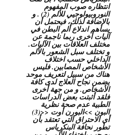
انتظاره صوب المفهوم
النوروبيولوجيي للألم (2) . و
بالإضافة لذلك، فيحتمل أن
يساهم اندلاع ألم البطن في
آليات أخرى ربما ناجمة عن
مختلف العلاقات بين الآليات.
و تختلف سبل الشعور بالألم
الداخلي حسب اختلاف
الأشخاص المصابين. فليس
هناك من سبيل لتعريف موحد
يضمن نجاح العلاج لدى كافة
الأشخاص. و من جهة أخرى
فلقد أثبتت بعض الدراسات
الطبية عدم صحة نظرية
البون >>البورن أوت <<(3)
أي الاحتراق التي تعتقد بأن
تطور نحافة البنكرياس
يصحب باختفاء الألم . و من