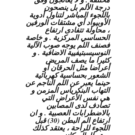
درجة الألم بل ينصحون
باللجوء المباشر لتناول أدوية
الأوبيواد أي مشتقات الورفين
، محاولة تتفادى ارتفاع
الحساسي المركزية . و خاصة
فصنف اللم يوجه صوب الآلية
النوسيسبتيفيية الاضافية . و
كثيرا ما يصف المريض
أعراضا مثل الحرقان أو
الشعور بحساسية كهربائية
حينما يعبر عن اللم الناجم عن
التهاب البنكرياس المزمن و
هي نفس الأعراض التي
تصادف لدى المصابين
بالاضطرابات العصبية . و ان
ارتفاع الم البطن (30) قبل
اللجوء للراحة ، يعتقد كذلك