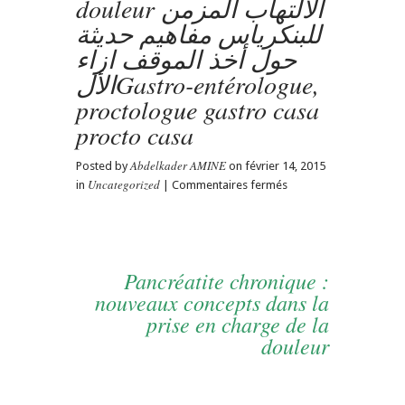
douleur الالتهاب المزمن
للبنكرياس مفاهيم حديثة
حول أخذ الموقف ازاء
الألGastro-entérologue,
proctologue gastro casa
procto casa
Abdelkader AMINE
Posted by
on février 14, 2015
Uncategorized
sur
in
|
Commentaires fermés
Pancréatite
chronique
nouveaux
concepts
Pancréatite chronique :
dans
la
nouveaux concepts dans la
prise
prise en charge de la
en
douleur
charge
de
la
douleur