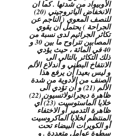
الأوبيواد من شدتها . كما ان
الانخفاض الياتروجيني (20)
للنصف المعوي ( الناجم عن
الجراحة ) يحتمل أن يقوي
تكاثر الجراثيم لدى نسبة من
المصابين تتراوح ما بين 30 و
40 في المائة ، حيث يؤدي
ذلك التكاثر بالتالي الى
الانتفاخ البطني و اندلاع الألم
و ليس بعيدا أن يرفع هذا
الصنف من الأدوية من شدة
الألم (21) و أن تؤدي الى
ظاهرة ديجرانولاتسيون (22)
خلايا الماستوسيت (23) أي
ظاهرة التدمير أو الاختفاء
المنتظم لخلايا الماكروسيت
أو الكويرات البيضاء تحت
سطوة عوامل متعددة . و