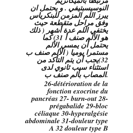
مرتبطا بالميكانزيم
النوسيسبتيفي . و يحتمل ان
يبرز اللم المزمن للبنكرياس
وفق مراحل متقطعة حيث
يختفي اللم عدة أشهر ( ذلك
هو الألم صنف أ 31) كما
يحتمل أن يمسي الألم
مستمرا يوميا ( الألم صنف ب
32)يجب أن يتم التأكد من
استثناء سبب ثانوي لدى
المصاب بألم صنف ب.
26-détérioration de la
fonction exocrine du
pancréas 27- burn-out 28-
prégabalide 29-bloc
céliaque 30-hyperalgésie
abdominale 31-douleur type
A 32 douleur type B