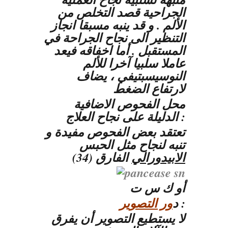
الجراحية قصد التخلص من
الألم . و قد ينبه مسبقا انجاز
التنظير الى نجاح الجراحة في
المستقبل . أما اخفاقه فيعد
عاملا سلبيا آخرا للألم
النوسيسبتيفي ، يضاف
لارتفاع الضغط
محل الفحوص الاضافية
الدليلة على نجاح العلاج :
تعتقد بعض الفحوص مفيدة و
تنبه لنجاح مثل الحبس
الابيدورالي
الفارق (34)
أو ك س ت
:
د
ور التصوير
لا يستطيع التصوير أن يفرق