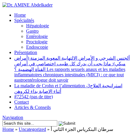
Home
Spécialités
Hépatologie
Gastro
Entérologie
Proctologie
Endoscopie
Présentation
ألجنس الشرجي و الأمراض الالتهابية المعوية المزمنة (أمراض
ميكي): ماذا يجب أن يدرك كل طبيب اختصاصي في أمراض
القناة الهضمية ؟ Les rapports sexuels anaux et les maladies
inflammatoires chroniques intestinales (MICI) : ce que tout
gastroentérologue doit savoir
La maladie de Crohn et l’alimentation -3استراتيجية العلاج
أثناء الإصابة بداء لكروهن
#72542 (pas de titre)
Contact
Articles & Conseils
Navigation
Home
»
Uncategorized
»
سرطان البنكرياس الجزء الثاني أ