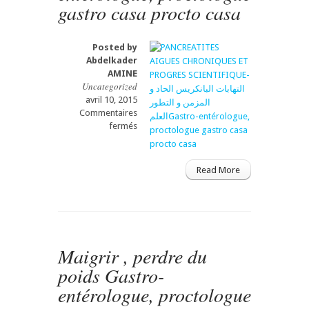
gastro casa procto casa
Posted by
Abdelkader
AMINE
Uncategorized
avril 10, 2015
Commentaires
sur
fermés
PANCREATITES
AIGUES
CHRONIQUES
Read More
ET
PROGRES
SCIENTIFIQUE-
التهابات
البانكريس
الحاد
Maigrir , perdre du
و
poids Gastro-
المزمن
و
entérologue, proctologue
التطور
العلمGastro-