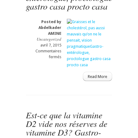
gastro casa procto casa
Posted by
Abdelkader
AMINE
Uncategorized
avril 7, 2015
Commentaires
sur
fermés
Graisses
et
le
Read More
cholestérol,
pas
aussi
mauvais
qu’on
ne
Est-ce que la vitamine
le
D2 vide nos réserves de
pensait,
vision
vitamine D3? Gastro-
pragmatiqueGastro-