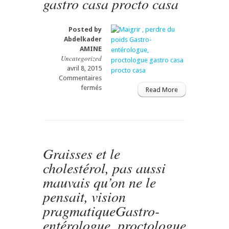
gastro casa procto casa
entérologue,
proctologue
gastro
Posted by
casa
Abdelkader
procto
AMINE
Uncategorized
casa
avril 8, 2015
Commentaires
sur
fermés
Read More
Maigrir
,
perdre
du
poids
Gastro-
Graisses et le
entérologue,
cholestérol, pas aussi
proctologue
gastro
mauvais qu’on ne le
casa
pensait, vision
procto
casa
pragmatiqueGastro-
entérologue, proctologue