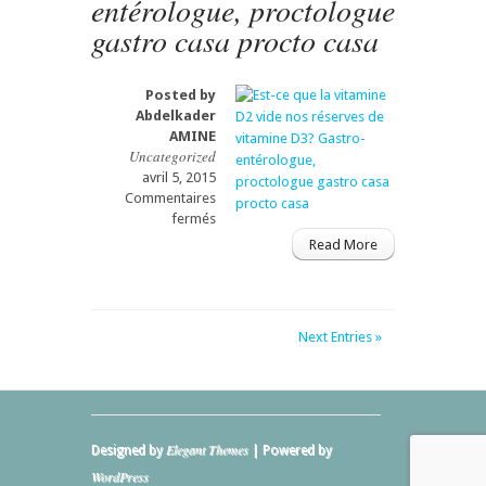
entérologue, proctologue
entérologue,
proctologue
gastro casa procto casa
gastro
casa
procto
Posted by
casa
Abdelkader
AMINE
Uncategorized
avril 5, 2015
Commentaires
sur
fermés
Est-
Read More
ce
que
la
vitamine
Next Entries »
D2
vide
nos
réserves
de
vitamine
Elegant Themes
Designed by
| Powered by
D3?
WordPress
Gastro-