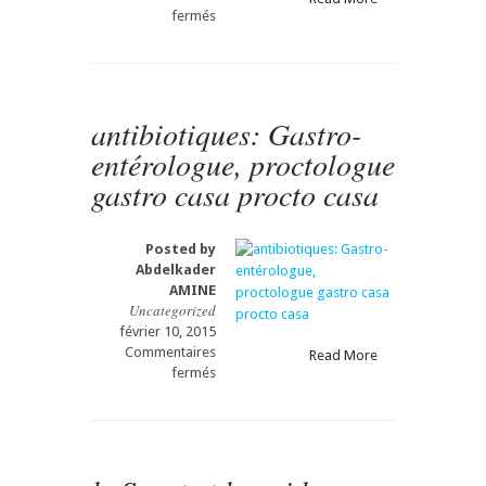
sur
fermés
Ménopause
Gastro-
entérologue,
proctologue
gastro
antibiotiques: Gastro-
casa
entérologue, proctologue
procto
casa
gastro casa procto casa
Posted by
Abdelkader
AMINE
Uncategorized
février 10, 2015
Commentaires
Read More
sur
fermés
antibiotiques:
Gastro-
entérologue,
proctologue
gastro