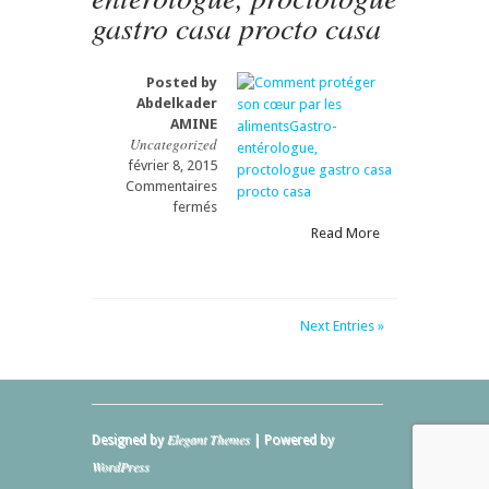
procto
gastro casa procto casa
casa
Posted by
Abdelkader
AMINE
Uncategorized
février 8, 2015
Commentaires
sur
fermés
Comment
Read More
protéger
son
cœur
par
Next Entries »
les
alimentsGastro-
entérologue,
proctologue
gastro
casa
Elegant Themes
Designed by
| Powered by
procto
WordPress
casa