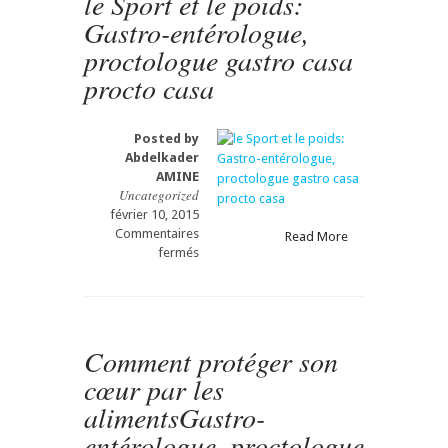
le Sport et le poids:
casa
Gastro-entérologue,
procto
casa
proctologue gastro casa
procto casa
Posted by
Abdelkader
AMINE
Uncategorized
février 10, 2015
Commentaires
Read More
sur
fermés
le
Sport
et
le
poids:
Comment protéger son
Gastro-
cœur par les
entérologue,
proctologue
alimentsGastro-
gastro
entérologue, proctologue
casa