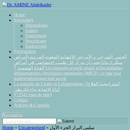
Home
Spécialités
Hépatologie
Gastro
Entérologie
Proctologie
Endoscopie
Présentation
ألجنس الشرجي و الأمراض الالتهابية المعوية المزمنة (أمراض
ميكي): ماذا يجب أن يدرك كل طبيب اختصاصي في أمراض
القناة الهضمية ؟ Les rapports sexuels anaux et les maladies
inflammatoires chroniques intestinales (MICI) : ce que tout
gastroentérologue doit savoir
La maladie de Crohn et l’alimentation -3استراتيجية العلاج
أثناء الإصابة بداء لكروهن
#72542 (pas de titre)
Contact
Articles & Conseils
Navigation
Home
»
Uncategorized
»
سلس البراز الجزء الأول