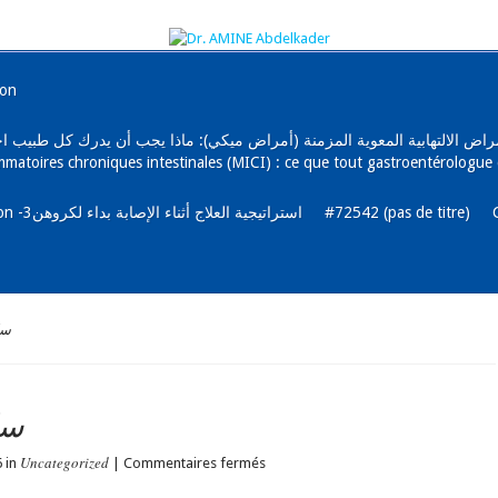
ion
رجي و الأمراض الالتهابية المعوية المزمنة (أمراض ميكي): ماذا يجب أن يدرك كل طب
mmatoires chroniques intestinales (MICI) : ce que tout gastroentérologue 
La maladie de Crohn et l’alimentation -3استراتيجية العلاج أثناء الإصابة بداء لكروهن
#72542 (pas de titre)
سل
سل
Uncategorized
sur
6 in
|
Commentaires fermés
سلس