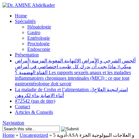
Home
Spécialités
Hépatologie
Gastro
Entérologie
Proctologie
Endoscopie
Présentation
ألجنس الشرجي و الأمراض الالتهابية المعوية المزمنة (أمراض
ميكي): ماذا يجب أن يدرك كل طبيب اختصاصي في أمراض
القناة الهضمية ؟ Les rapports sexuels anaux et les maladies
inflammatoires chroniques intestinales (MICI) : ce que tout
gastroentérologue doit savoir
La maladie de Crohn et l’alimentation -3استراتيجية العلاج
أثناء الإصابة بداء لكروهن
#72542 (pas de titre)
Contact
Articles & Conseils
Navigation
Home
»
Uncategorized
»
أدوية 5-ASA و العلاجات البيولوجية الجزء