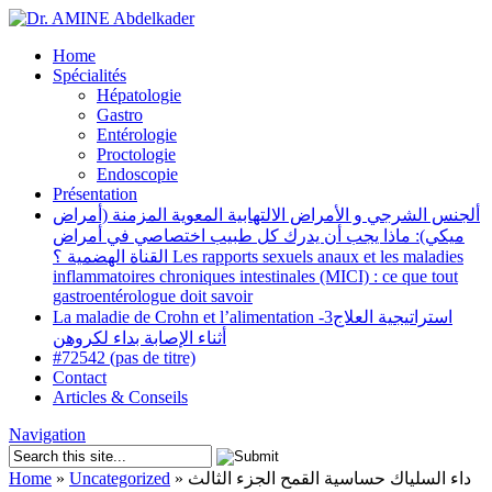
Home
Spécialités
Hépatologie
Gastro
Entérologie
Proctologie
Endoscopie
Présentation
ألجنس الشرجي و الأمراض الالتهابية المعوية المزمنة (أمراض
ميكي): ماذا يجب أن يدرك كل طبيب اختصاصي في أمراض
القناة الهضمية ؟ Les rapports sexuels anaux et les maladies
inflammatoires chroniques intestinales (MICI) : ce que tout
gastroentérologue doit savoir
La maladie de Crohn et l’alimentation -3استراتيجية العلاج
أثناء الإصابة بداء لكروهن
#72542 (pas de titre)
Contact
Articles & Conseils
Navigation
Home
»
Uncategorized
»
داء السلياك حساسية القمح الجزء الثالث