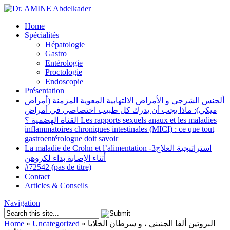
Home
Spécialités
Hépatologie
Gastro
Entérologie
Proctologie
Endoscopie
Présentation
ألجنس الشرجي و الأمراض الالتهابية المعوية المزمنة (أمراض
ميكي): ماذا يجب أن يدرك كل طبيب اختصاصي في أمراض
القناة الهضمية ؟ Les rapports sexuels anaux et les maladies
inflammatoires chroniques intestinales (MICI) : ce que tout
gastroentérologue doit savoir
La maladie de Crohn et l’alimentation -3استراتيجية العلاج
أثناء الإصابة بداء لكروهن
#72542 (pas de titre)
Contact
Articles & Conseils
Navigation
Home
»
Uncategorized
»
البروتين ألفا الجنيني ، و سرطان الخلايا