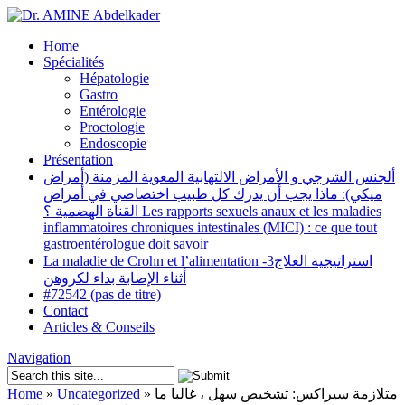
Home
Spécialités
Hépatologie
Gastro
Entérologie
Proctologie
Endoscopie
Présentation
ألجنس الشرجي و الأمراض الالتهابية المعوية المزمنة (أمراض
ميكي): ماذا يجب أن يدرك كل طبيب اختصاصي في أمراض
القناة الهضمية ؟ Les rapports sexuels anaux et les maladies
inflammatoires chroniques intestinales (MICI) : ce que tout
gastroentérologue doit savoir
La maladie de Crohn et l’alimentation -3استراتيجية العلاج
أثناء الإصابة بداء لكروهن
#72542 (pas de titre)
Contact
Articles & Conseils
Navigation
Home
»
Uncategorized
»
متلازمة سيراكس: تشخيص سهل ، غالبا ما