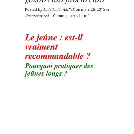
Abdelkader AMINE
Posted by
on mars 26, 2015 in
Uncategorized
sur
|
Commentaires fermés
Est-
il
Le jeûne : est-il
vraiment
recommandable
vraiment
de
jeûner
recommandable ?
?
Pourquoi pratiquer des
Gastro-
entérologue,
jeûnes longs ?
proctologue
gastro
casa
procto
casa