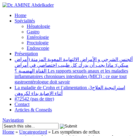
Home
Spécialités
Hépatologie
Gastro
Entérologie
Proctologie
Endoscopie
Présentation
ألجنس الشرجي و الأمراض الالتهابية المعوية المزمنة (أمراض
ميكي): ماذا يجب أن يدرك كل طبيب اختصاصي في أمراض
القناة الهضمية ؟ Les rapports sexuels anaux et les maladies
inflammatoires chroniques intestinales (MICI) : ce que tout
gastroentérologue doit savoir
La maladie de Crohn et l’alimentation -3استراتيجية العلاج
أثناء الإصابة بداء لكروهن
#72542 (pas de titre)
Contact
Articles & Conseils
Navigation
Home
»
Uncategorized
»
Les symptômes de reflux