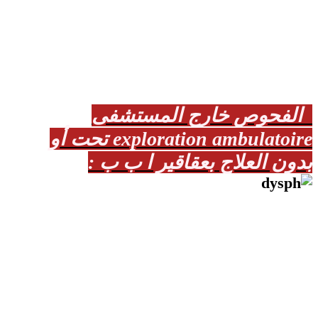
الفحوص خارج المستشفى
exploration ambulatoire تحت أو
بدون العلاج بعقاقير ا ب ب :