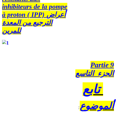
inhibiteurs de la pompe
à proton ( IPP)
أعراض
الترجيع من المعدة
للمرين
Partie 9
الجزء التاسع
تابع
ألموضوع
: