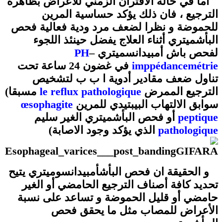
أما في حالة الاقتران الزمني للأعراض بظاهرة
الترجيع ، فان ذلك يؤكد حساسية المرين
للحموضة و نظرا لضعف مرد ودية فعالية فحص
البأشميتري أثناء العلاج يفضل حينئذ اللجوء
PH
–
لفحص باش أمبيدانسميتري
في غضون 24 ساعة تحت
imppédancemétrie
تناول ضعف مقادير أدوية ا ب ب لتشخيص
مسبقا)
le reflux pathologique
الترجيع الممرض
œsophagite
سوابق الالتهاب البيبتيدي للمرين
أو فحص البأشميتري الغير سليم
peptique
الذي يؤكد وجود الاصابة)
pathologique
و الحقيقة ان فحص البأشأمبيدانسوميتري يتيح
تحديد كافة أصناف الترجيع الحامضي أو الغير
حامضي أو قليل الحموضة و تساعد على نسبة
الأعراض للمصاب مثل ما يحقق فحص