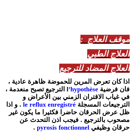
موقف العلاج :
العلاج الطبي
العلاج المضاد للترجيع
اذا كان تعرض المرين للحموضة ظاهرة عادية ،
الترجيع تصبح منعدمة ،
’hypothèse
فان فرضية l
في غياب الاقتران الزمني بين الأعراض و
. و اذا
le reflux enregistré
الترجيعات المسجلة
ظل عرض الحرقان حاضرا فكثيرا ما يكون غير
مصحوب بالترجيع . فيجب اذن التحدث عن
.
pyrosis fonctionnel
حرقان وظيفي